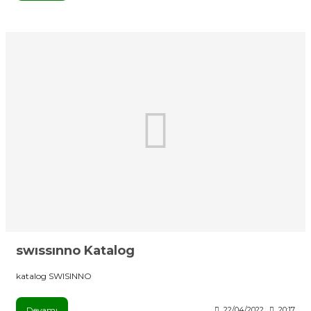
swıssınno Katalog
katalog SWISINNO
Devamı
22/04/2022
20:17