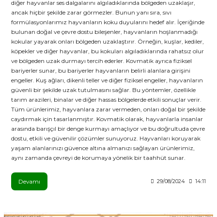
diğer hayvanlar ses dalgalarını algıladıklarında bölgeden uzaklaşır,
ancak hiçbir şekilde zarar görmezler. Bunun yanı sıra, sıvı
formülasyonlarımız hayvanların koku duyularını hedef alır. İçeriğinde
bulunan doğal ve çevre dostu bileşenler, hayvanların hoşlanmadığı
kokular yayarak onları bölgeden uzaklaştırır. Örneğin, kuşlar, kediler,
köpekler ve diğer hayvanlar, bu kokuları algıladıklarında rahatsız olur
ve bölgeden uzak durmayı tercih ederler. Kovmatik ayrıca fiziksel
bariyerler sunar, bu bariyerler hayvanların belirli alanlara girişini
engeller. Kuş ağları, dikenli teller ve diğer fiziksel engeller, hayvanların
güvenli bir şekilde uzak tutulmasını sağlar. Bu yöntemler, özellikle
tarım arazileri, binalar ve diğer hassas bölgelerde etkili sonuçlar verir.
Tüm ürünlerimiz, hayvanlara zarar vermeden, onları doğal bir şekilde
caydırmak için tasarlanmıştır. Kovmatik olarak, hayvanlarla insanlar
arasında barışçıl bir denge kurmayı amaçlıyor ve bu doğrultuda çevre
dostu, etkili ve güvenilir çözümler sunuyoruz. Hayvanları koruyarak
yaşam alanlarınızı güvence altına almanızı sağlayan ürünlerimiz,
aynı zamanda çevreyi de korumaya yönelik bir taahhüt sunar.
Devamı
29/08/2024
14:11