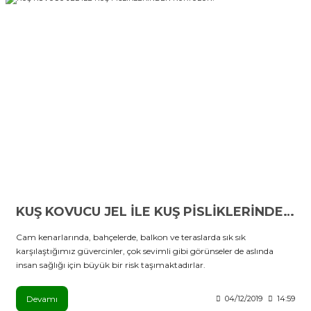
KUŞ KOVUCU JEL İLE KUŞ PİSLİKLERİNDEN KURTULUN!
Cam kenarlarında, bahçelerde, balkon ve teraslarda sık sık
karşılaştığımız güvercinler, çok sevimli gibi görünseler de aslında
insan sağlığı için büyük bir risk taşımaktadırlar.
Devamı
04/12/2019
14:59