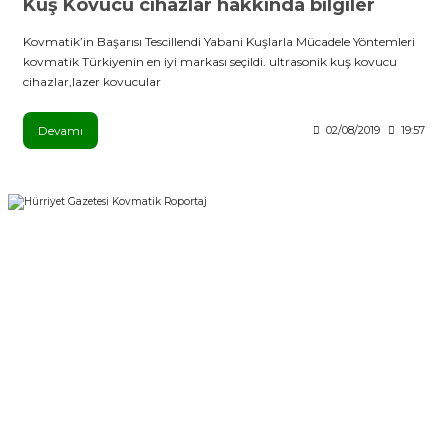
Kuş Kovucu cihazlar hakkında bilgiler
Kovmatik’in Başarısı Tescillendi Yabani Kuşlarla Mücadele Yöntemleri
kovmatik Türkiyenin en iyi markası seçildi. ultrasonik kuş kovucu
cihazlar,lazer kovucular
Devamı
02/08/2019
19:57