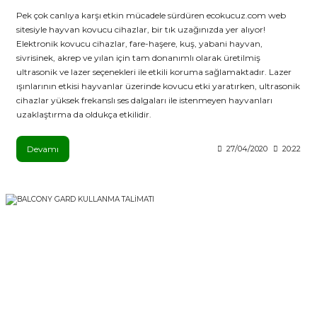
Pek çok canlıya karşı etkin mücadele sürdüren ecokucuz.com web
sitesiyle hayvan kovucu cihazlar, bir tık uzağınızda yer alıyor!
Elektronik kovucu cihazlar, fare-haşere, kuş, yabani hayvan,
sivrisinek, akrep ve yılan için tam donanımlı olarak üretilmiş
ultrasonik ve lazer seçenekleri ile etkili koruma sağlamaktadır. Lazer
ışınlarının etkisi hayvanlar üzerinde kovucu etki yaratırken, ultrasonik
cihazlar yüksek frekanslı ses dalgaları ile istenmeyen hayvanları
uzaklaştırma da oldukça etkilidir.
Devamı
27/04/2020
20:22