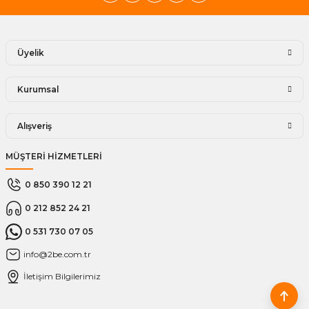
Üyelik
Kurumsal
Alışveriş
MÜŞTERİ HİZMETLERİ
0 850 390 12 21
0 212 852 24 21
0 531 730 07 05
info@2be.com.tr
İletişim Bilgilerimiz