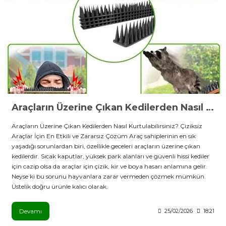
stebek Kovucu Cihazlar
ünler
Kovucu Cihazlar
Tel Çeşitleri
cu Cihazlar
acı
Araçların Üzerine Çıkan Kedilerden Nasıl Kurtulabilirsiniz
Araçların Üzerine Çıkan Kedilerden Nasıl Kurtulabilirsiniz? Çiziksiz
Araçlar İçin En Etkili ve Zararsız Çözüm Araç sahiplerinin en sık
yaşadığı sorunlardan biri, özellikle geceleri araçların üzerine çıkan
kedilerdir. Sıcak kaputlar, yüksek park alanları ve güvenli hissi kediler
için cazip olsa da araçlar için çizik, kir ve boya hasarı anlamına gelir.
Neyse ki bu sorunu hayvanlara zarar vermeden çözmek mümkün.
Üstelik doğru ürünle kalıcı olarak.
Devamı
25/02/2026
18:21