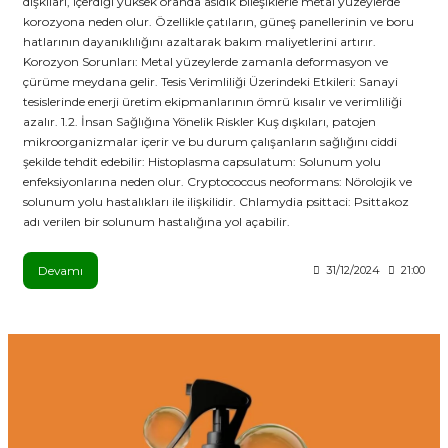
dışkıları, içerdiği yüksek oranda asidik bileşiklerle metal yüzeylerde
korozyona neden olur. Özellikle çatıların, güneş panellerinin ve boru
hatlarının dayanıklılığını azaltarak bakım maliyetlerini artırır.
Korozyon Sorunları: Metal yüzeylerde zamanla deformasyon ve
çürüme meydana gelir. Tesis Verimliliği Üzerindeki Etkileri: Sanayi
tesislerinde enerji üretim ekipmanlarının ömrü kısalır ve verimliliği
azalır. 1.2. İnsan Sağlığına Yönelik Riskler Kuş dışkıları, patojen
mikroorganizmalar içerir ve bu durum çalışanların sağlığını ciddi
şekilde tehdit edebilir: Histoplasma capsulatum: Solunum yolu
enfeksiyonlarına neden olur. Cryptococcus neoformans: Nörolojik ve
solunum yolu hastalıkları ile ilişkilidir. Chlamydia psittaci: Psittakoz
adı verilen bir solunum hastalığına yol açabilir.
Devamı
31/12/2024
21:00