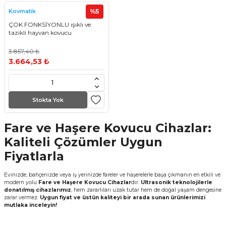
%5
Kovmatik
ÇOK FONKSİYONLU ışıklı ve
tazikli hayvan kovucu
3.857,40 ₺
3.664,53 ₺
Stokta Yok
Fare ve Haşere Kovucu Cihazlar:
Kaliteli Çözümler Uygun
Fiyatlarla
Evinizde, bahçenizde veya iş yerinizde fareler ve haşerelerle başa çıkmanın en etkili ve
modern yolu
Fare ve Haşere Kovucu Cihazlar
dır.
Ultrasonik teknolojilerle
donatılmış cihazlarımız
, hem zararlıları uzak tutar hem de doğal yaşam dengesine
zarar vermez.
Uygun fiyat ve üstün kaliteyi bir arada sunan ürünlerimizi
mutlaka inceleyin!