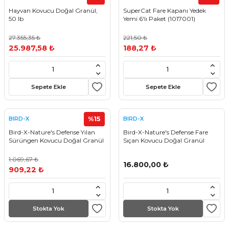
Hayvan Kovucu Doğal Granül,
SuperCat Fare Kapanı Yedek
50 lb
Yemi 6'lı Paket (1017001)
27.355,35 ₺
221,50 ₺
25.987,58 ₺
188,27 ₺
Sepete Ekle
Sepete Ekle
%15
BIRD-X
BIRD-X
Bird-X-Nature's Defense Yılan
Bird-X-Nature's Defense Fare
Sürüngen Kovucu Doğal Granül
Sıçan Kovucu Doğal Granül
1.069,67 ₺
16.800,00 ₺
909,22 ₺
Stokta Yok
Stokta Yok