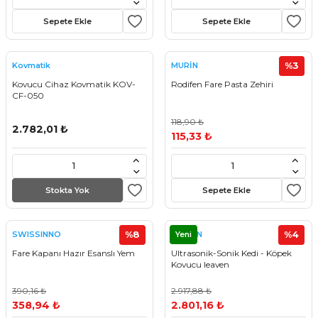
Sepete Ekle
Sepete Ekle
%3
Kovmatik
MURİN
Kovucu Cihaz Kovmatik KOV-
Rodifen Fare Pasta Zehiri
CF-050
118,90 ₺
2.782,01 ₺
115,33 ₺
Stokta Yok
Sepete Ekle
%8
Yeni
%4
SWISSINNO
LEAVEN
Fare Kapanı Hazır Esanslı Yem
Ultrasonik-Sonik Kedi - Köpek
Kovucu leaven
390,16 ₺
2.917,88 ₺
358,94 ₺
2.801,16 ₺