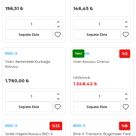
196,51 ₺
146,45 ₺
Sepete Ekle
Sepete Ekle
Yeni
%2
BIRD-X
Kovmatik
Yılan, Kertenkele Kurbağa
Yılan Kovucu Granür
Kovucu
1.375,94 ₺
1.760,00 ₺
1.348,42 ₺
Sepete Ekle
Sepete Ekle
%13
%8
BIRD-X
BIRD-X
Sinek Haşere Kovucu BID-X
Bird-X Transonic Bugchaser Fare