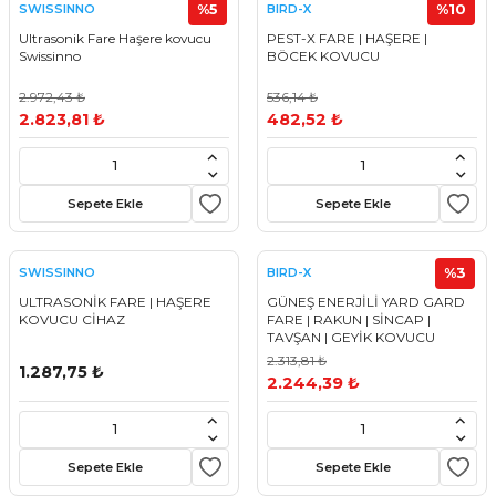
%5
%10
SWISSINNO
BIRD-X
Ultrasonik Fare Haşere kovucu
PEST-X FARE | HAŞERE |
Swissinno
BÖCEK KOVUCU
2.972,43 ₺
536,14 ₺
2.823,81 ₺
482,52 ₺
Sepete Ekle
Sepete Ekle
%3
SWISSINNO
BIRD-X
ULTRASONİK FARE | HAŞERE
GÜNEŞ ENERJİLİ YARD GARD
KOVUCU CİHAZ
FARE | RAKUN | SİNCAP |
TAVŞAN | GEYİK KOVUCU
2.313,81 ₺
1.287,75 ₺
2.244,39 ₺
Sepete Ekle
Sepete Ekle