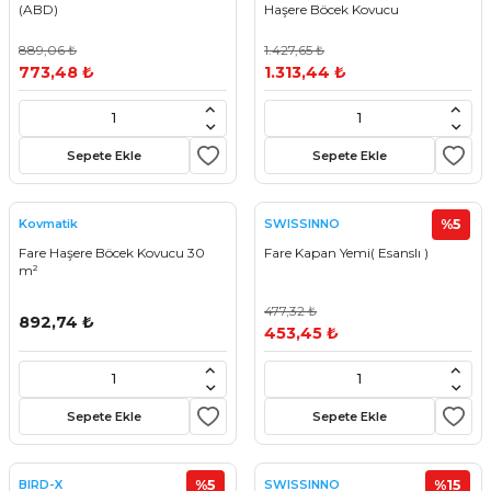
(ABD)
Haşere Böcek Kovucu
889,06 ₺
1.427,65 ₺
773,48 ₺
1.313,44 ₺
Sepete Ekle
Sepete Ekle
%5
Kovmatik
SWISSINNO
Fare Haşere Böcek Kovucu 30
Fare Kapan Yemi( Esanslı )
m²
477,32 ₺
892,74 ₺
453,45 ₺
Sepete Ekle
Sepete Ekle
%5
%15
BIRD-X
SWISSINNO