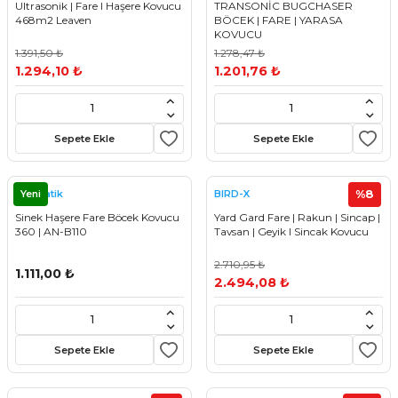
Ultrasonik | Fare I Haşere Kovucu
TRANSONİC BUGCHASER
468m2 Leaven
BÖCEK | FARE | YARASA
KOVUCU
1.391,50 ₺
1.278,47 ₺
1.294,10 ₺
1.201,76 ₺
Sepete Ekle
Sepete Ekle
Yeni
%8
Kovmatik
BIRD-X
Sinek Haşere Fare Böcek Kovucu
Yard Gard Fare | Rakun | Sincap |
360 | AN-B110
Tavsan | Geyik I Sincak Kovucu
2.710,95 ₺
1.111,00 ₺
2.494,08 ₺
Sepete Ekle
Sepete Ekle