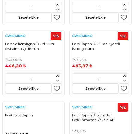
Sepete Ekle
Sepete Ekle
%3
%2
SWISSINNO
SWISSINNO
Fare ve Kemirgen Durdurucu
Fare Kapanı 2 Li Hazır yemli
Swissinno Çelik Yün
kalıcı çözüm
460,00 ₺
493,75 ₺
446,20 ₺
483,87 ₺
Sepete Ekle
Sepete Ekle
%2
SWISSINNO
SWISSINNO
Köstebek Kapanı
Fare Kapanı Görmeden
Dokunmadan Yakala At
529,71 ₺