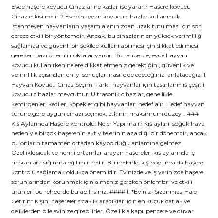
Evde haşere kovucu Cihazlar ne kadar işe yarar.? Haşere kovucu
Cihaz etkisi nedir ? Evde hayvan kovucu cihazlar kullanmak,
istenmeyen hayvanların yaşam alanınızdan uzak tutulması için son
derece etkili bir yöntemdir. Ancak, bu cihazların en yüksek verimliliği
sağlaması ve güvenli bir şekilde kullanılabilmesi için dikkat edilmesi
gereken bazı önemli noktalar vardır. Bu rehberde, evde hayvan
kovucu kullanırken nelere dikkat etmeniz gerektiğini, güvenlik ve
verimlilik açısından en iyi sonuçları nasıl elde edeceğinizi anlatacağız. 1.
Hayvan Kovucu Cihaz Seçimi Farklı hayvanlar için tasarlanmış çeşitli
kovucu cihazlar mevcuttur. Ultrasonik cihazlar, genellikle
kemirgenler, kediler, köpekler gibi hayvanları hedef alır. Hedef hayvan
türüne göre uygun cihazı seçmek, etkinin maksimum düzey… ###
Kış Aylarında Haşere Kontrolü: Neler Yapılmalı? Kış ayları, soğuk hava
nedeniyle birçok haşerenin aktivitelerinin azaldığı bir dönemdir, ancak
bu onların tamamen ortadan kaybolduğu anlamına gelmez.
Özellikle sıcak ve nemli ortamlar arayan haşereler, kış aylarında iç
mekânlara sığınma eğilimindedir. Bu nedenle, kış boyunca da haşere
kontrolü sağlamak oldukça önemlidir. Evinizde ve iş yerinizde haşere
sorunlarından korunmak için almanız gereken önlemleri ve etkili
ürünleri bu rehberde bulabilirsiniz. #### 1. *Evinizi Sızdırmaz Hale
Getirin* Kışın, haşereler sıcaklık aradıkları için en küçük çatlak ve
deliklerden bile evinize girebilirler. Özellikle kapı, pencere ve duvar