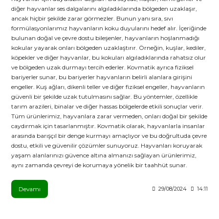
diğer hayvanlar ses dalgalarını algıladıklarında bölgeden uzaklaşır,
ancak hiçbir şekilde zarar görmezler. Bunun yanı sıra, sıvı
formülasyonlarımız hayvanların koku duyularını hedef alır. İçeriğinde
bulunan doğal ve çevre dostu bileşenler, hayvanların hoşlanmadığı
kokular yayarak onları bölgeden uzaklaştırır. Örneğin, kuşlar, kediler,
köpekler ve diğer hayvanlar, bu kokuları algıladıklarında rahatsız olur
ve bölgeden uzak durmayı tercih ederler. Kovmatik ayrıca fiziksel
bariyerler sunar, bu bariyerler hayvanların belirli alanlara girişini
engeller. Kuş ağları, dikenli teller ve diğer fiziksel engeller, hayvanların
güvenli bir şekilde uzak tutulmasını sağlar. Bu yöntemler, özellikle
tarım arazileri, binalar ve diğer hassas bölgelerde etkili sonuçlar verir.
Tüm ürünlerimiz, hayvanlara zarar vermeden, onları doğal bir şekilde
caydırmak için tasarlanmıştır. Kovmatik olarak, hayvanlarla insanlar
arasında barışçıl bir denge kurmayı amaçlıyor ve bu doğrultuda çevre
dostu, etkili ve güvenilir çözümler sunuyoruz. Hayvanları koruyarak
yaşam alanlarınızı güvence altına almanızı sağlayan ürünlerimiz,
aynı zamanda çevreyi de korumaya yönelik bir taahhüt sunar.
Devamı
29/08/2024
14:11