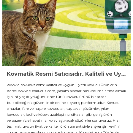
Kovmatik Resmi Satıcısıdır. Kaliteli ve Uygun Fiyatlı Kovucu Ürünlerin Güvenli adres
www.e-cokucuz.com: Kaliteli ve Uygun Fiyatlı Kovucu Ürünlerin
Adresi www.e-cokucuz.com, yaşam alanlarınızı koruma altına almak
için ihtiyaç duyduğunuz her türlü kovucu ürünü bir arada
bulabileceğiniz güvenilir bir online alışveriş platformudur. Kovucu
cihazlar, fare ve haşere kovucular, kuş savar çözümler, yılan
kovucular, kedi ve köpek uzaklaştırıcı cihazlar gibi geniş ürün
yelpazemizle hayatınızı kolaylaştıracak çözümler sunuyoruz. Hızlı
teslimat, uygun fiyat ve kaliteli ürün garantisiyle alışverişin keyfini
çıkarın! www.e-cokucuz.com – Hayatınızı Kolaylaştıran Çözümler