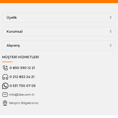
Üyelik
Kurumsal
Alışveriş
MÜŞTERİ HİZMETLERİ
0 850 390 12 21
0 212 852 24 21
0 531 730 07 05
info@2be.com.tr
İletişim Bilgilerimiz