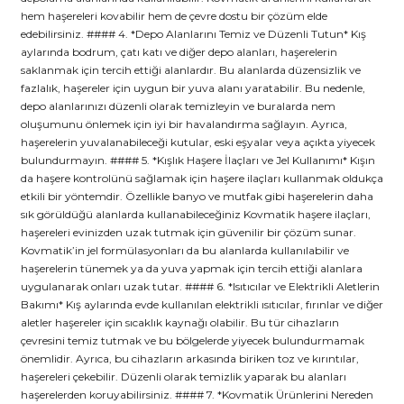
hem haşereleri kovabilir hem de çevre dostu bir çözüm elde
edebilirsiniz. #### 4. *Depo Alanlarını Temiz ve Düzenli Tutun* Kış
aylarında bodrum, çatı katı ve diğer depo alanları, haşerelerin
saklanmak için tercih ettiği alanlardır. Bu alanlarda düzensizlik ve
fazlalık, haşereler için uygun bir yuva alanı yaratabilir. Bu nedenle,
depo alanlarınızı düzenli olarak temizleyin ve buralarda nem
oluşumunu önlemek için iyi bir havalandırma sağlayın. Ayrıca,
haşerelerin yuvalanabileceği kutular, eski eşyalar veya açıkta yiyecek
bulundurmayın. #### 5. *Kışlık Haşere İlaçları ve Jel Kullanımı* Kışın
da haşere kontrolünü sağlamak için haşere ilaçları kullanmak oldukça
etkili bir yöntemdir. Özellikle banyo ve mutfak gibi haşerelerin daha
sık görüldüğü alanlarda kullanabileceğiniz Kovmatik haşere ilaçları,
haşereleri evinizden uzak tutmak için güvenilir bir çözüm sunar.
Kovmatik’in jel formülasyonları da bu alanlarda kullanılabilir ve
haşerelerin tünemek ya da yuva yapmak için tercih ettiği alanlara
uygulanarak onları uzak tutar. #### 6. *Isıtıcılar ve Elektrikli Aletlerin
Bakımı* Kış aylarında evde kullanılan elektrikli ısıtıcılar, fırınlar ve diğer
aletler haşereler için sıcaklık kaynağı olabilir. Bu tür cihazların
çevresini temiz tutmak ve bu bölgelerde yiyecek bulundurmamak
önemlidir. Ayrıca, bu cihazların arkasında biriken toz ve kırıntılar,
haşereleri çekebilir. Düzenli olarak temizlik yaparak bu alanları
haşerelerden koruyabilirsiniz. #### 7. *Kovmatik Ürünlerini Nereden