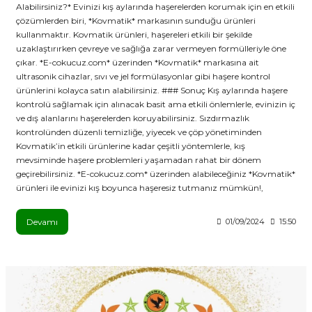
Alabilirsiniz?* Evinizi kış aylarında haşerelerden korumak için en etkili
çözümlerden biri, *Kovmatik* markasının sunduğu ürünleri
kullanmaktır. Kovmatik ürünleri, haşereleri etkili bir şekilde
uzaklaştırırken çevreye ve sağlığa zarar vermeyen formülleriyle öne
çıkar. *E-cokucuz.com* üzerinden *Kovmatik* markasına ait
ultrasonik cihazlar, sıvı ve jel formülasyonlar gibi haşere kontrol
ürünlerini kolayca satın alabilirsiniz. ### Sonuç Kış aylarında haşere
kontrolü sağlamak için alınacak basit ama etkili önlemlerle, evinizin iç
ve dış alanlarını haşerelerden koruyabilirsiniz. Sızdırmazlık
kontrolünden düzenli temizliğe, yiyecek ve çöp yönetiminden
Kovmatik’in etkili ürünlerine kadar çeşitli yöntemlerle, kış
mevsiminde haşere problemleri yaşamadan rahat bir dönem
geçirebilirsiniz. *E-cokucuz.com* üzerinden alabileceğiniz *Kovmatik*
ürünleri ile evinizi kış boyunca haşeresiz tutmanız mümkün!,
Devamı
01/09/2024
15:50