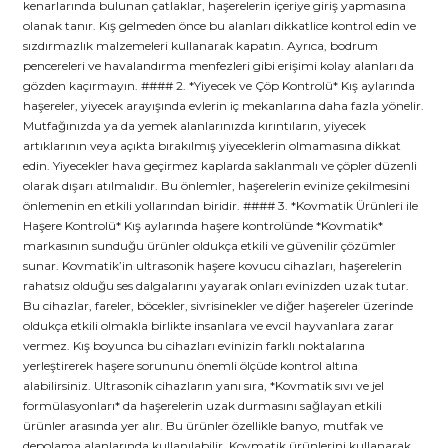
kenarlarında bulunan çatlaklar, haşerelerin içeriye giriş yapmasına
olanak tanır. Kış gelmeden önce bu alanları dikkatlice kontrol edin ve
sızdırmazlık malzemeleri kullanarak kapatın. Ayrıca, bodrum
pencereleri ve havalandırma menfezleri gibi erişimi kolay alanları da
gözden kaçırmayın. #### 2. *Yiyecek ve Çöp Kontrolü* Kış aylarında
haşereler, yiyecek arayışında evlerin iç mekanlarına daha fazla yönelir.
Mutfağınızda ya da yemek alanlarınızda kırıntıların, yiyecek
artıklarının veya açıkta bırakılmış yiyeceklerin olmamasına dikkat
edin. Yiyecekler hava geçirmez kaplarda saklanmalı ve çöpler düzenli
olarak dışarı atılmalıdır. Bu önlemler, haşerelerin evinize çekilmesini
önlemenin en etkili yollarından biridir. #### 3. *Kovmatik Ürünleri ile
Haşere Kontrolü* Kış aylarında haşere kontrolünde *Kovmatik*
markasının sunduğu ürünler oldukça etkili ve güvenilir çözümler
sunar. Kovmatik’in ultrasonik haşere kovucu cihazları, haşerelerin
rahatsız olduğu ses dalgalarını yayarak onları evinizden uzak tutar.
Bu cihazlar, fareler, böcekler, sivrisinekler ve diğer haşereler üzerinde
oldukça etkili olmakla birlikte insanlara ve evcil hayvanlara zarar
vermez. Kış boyunca bu cihazları evinizin farklı noktalarına
yerleştirerek haşere sorununu önemli ölçüde kontrol altına
alabilirsiniz. Ultrasonik cihazların yanı sıra, *Kovmatik sıvı ve jel
formülasyonları* da haşerelerin uzak durmasını sağlayan etkili
ürünler arasında yer alır. Bu ürünler özellikle banyo, mutfak ve
depolama alanlarında kullanılabilir. Kovmatik ürünlerini kullanarak