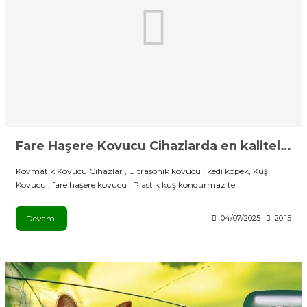
stebek Kovucu Cihazlar
ünler
Kovucu Cihazlar
Tel Çeşitleri
cu Cihazlar
acı
Fare Haşere Kovucu Cihazlarda en kaliteli ürünler burada
Kovmatik Kovucu Cihazlar , Ultrasonik kovucu , kedi köpek, Kuş
Kovucu , fare haşere kovucu . Plastik kuş kondurmaz tel
Devamı
04/07/2025
20:15