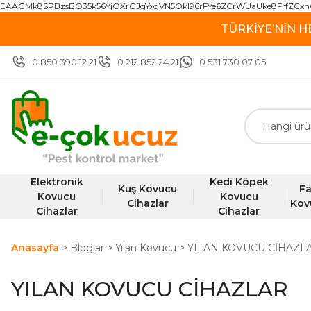
EAAGMk8SPBzsBO35k56YjOXrGJgYxgVN5OkI96rFYe6ZCrWUaUke8FrfZCxh
TÜRKİYE’NİN H
0 850 390 12 21
0 212 852 24 21
0 531 730 07 05
Elektronik
Kedi Köpek
Kuş Kovucu
Fa
Kovucu
Kovucu
Cihazlar
Kov
Cihazlar
Cihazlar
Anasayfa
Bloglar
Yılan Kovucu
YILAN KOVUCU CİHAZL
YILAN KOVUCU CİHAZLAR