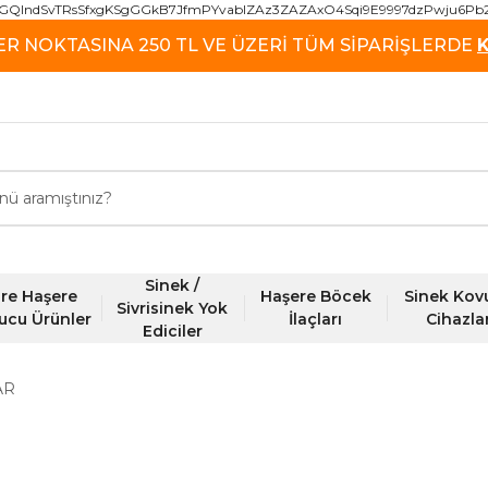
GQIndSvTRsSfxgKSgGGkB7JfmPYvablZAz3ZAZAxO4Sqi9E9997dzPwju6Pb
ER NOKTASINA 250 TL VE ÜZERİ TÜM SİPARİŞLERDE
Sinek /
re Haşere
Haşere Böcek
Sinek Kov
Sivrisinek Yok
ucu Ürünler
İlaçları
Cihazla
Ediciler
AR