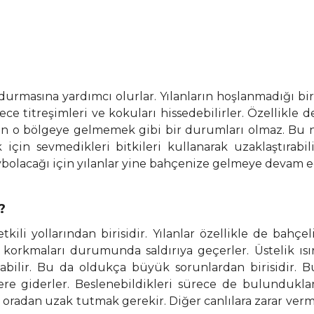
urmasına yardımcı olurlar. Yılanların hoşlanmadığı bir
ece titreşimleri ve kokuları hissedebilirler. Özellik
arın o bölgeye gelmemek gibi bir durumları olmaz. Bu
çin sevmedikleri bitkileri kullanarak uzaklaştırabili
bolacağı için yılanlar yine bahçenize gelmeye devam e
?
tkili yollarından birisidir. Yılanlar özellikle de ba
n korkmaları durumunda saldırıya geçerler. Üstelik 
ilir. Bu da oldukça büyük sorunlardan birisidir. Bu 
lere giderler. Beslenebildikleri sürece de bulunduk
arı oradan uzak tutmak gerekir. Diğer canlılara zarar v