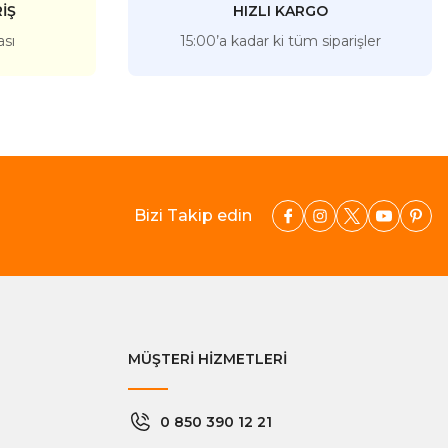
İŞ
HIZLI KARGO
ası
15:00’a kadar ki tüm siparişler
Bizi Takip edin
MÜŞTERİ HİZMETLERİ
0 850 390 12 21