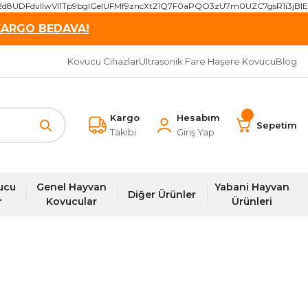
2d8UDFdvIIwVI1Tp9bgIGeIUFMf9zncXt21Q7F0aPQO3zU7m0UZC7gsR1i3j
KARGO BEDAVA!
Kovucu Cihazlar
Ultrasonik Fare Haşere Kovucu
Blog
Kargo
Hesabım
Sepetim
Takibi
Giriş Yap
ucu
Genel Hayvan
Yabani Hayvan
Diğer Ürünler
r
Kovucular
Ürünleri