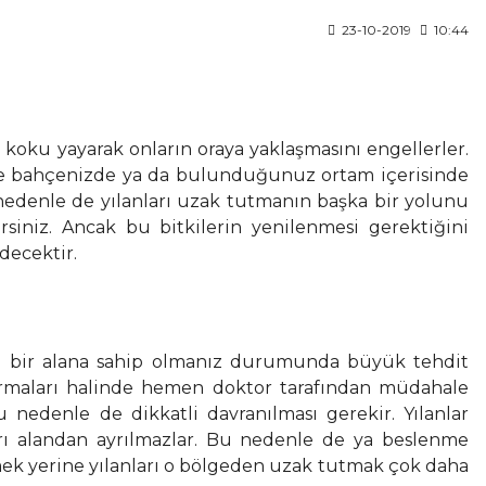
23-10-2019
10:44
 koku yayarak onların oraya yaklaşmasını engellerler.
le de bahçenizde ya da bulunduğunuz ortam içerisinde
 nedenle de yılanları uzak tutmanın başka bir yolunu
rsiniz. Ancak bu bitkilerin yenilenmesi gerektiğini
decektir.
hçeli bir alana sahip olmanız durumunda büyük tehdit
ısırmaları halinde hemen doktor tarafından müdahale
nedenle de dikkatli davranılması gerekir. Yılanlar
ları alandan ayrılmazlar. Bu nedenle de ya beslenme
ermek yerine yılanları o bölgeden uzak tutmak çok daha