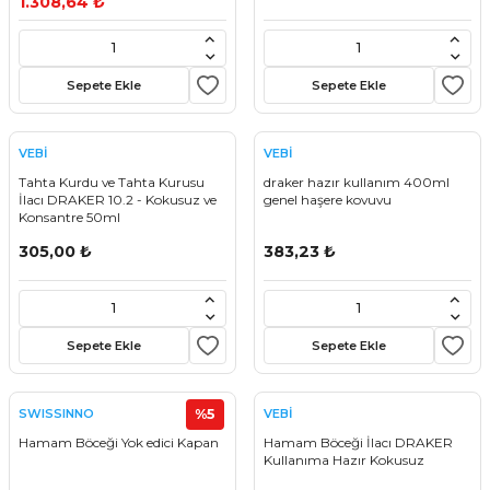
1.308,64 ₺
stebek Kovucu Cihazlar
ünler
Kovucu Cihazlar
Tel Çeşitleri
Sepete Ekle
Sepete Ekle
cu Cihazlar
VEBİ
VEBİ
Tahta Kurdu ve Tahta Kurusu
draker hazır kullanım 400ml
acı
İlacı DRAKER 10.2 - Kokusuz ve
genel haşere kovuvu
Konsantre 50ml
305,00 ₺
383,23 ₺
Sepete Ekle
Sepete Ekle
%5
SWISSINNO
VEBİ
Hamam Böceği Yok edici Kapan
Hamam Böceği İlacı DRAKER
Kullanıma Hazır Kokusuz