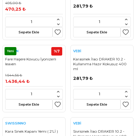
495,00 ₺
281,79 ₺
470,25 ₺
Sepete Ekle
Sepete Ekle
Yeni
%7
LEAVEN
VEBİ
Fare Haşere Kovucu İyonizerli
Karasinek İlacı DRAKER 10.2 -
leaven
Kullanıma Hazır Kokusuz 400
ml
1.544,56 ₺
281,79 ₺
1.436,44 ₺
Sepete Ekle
Sepete Ekle
SWISSINNO
VEBİ
Kara Sinek Kapanı Yemi ( 2'Lİ )
Sivrisinek İlacı DRAKER 10.2 -