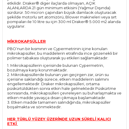
etkilidir. Draker® diger ilaçlarda olmayan, AÇIK
ALANLARDA 21 gün minimum etkisini (Yağmur Dışında)
sürdürür. 50 micron çapından büyük damlacık oluşturacak
şekilde motorlu sırt atomizörü, Blower makineleri veya sırt
pompaları ile 10 litre su için 300 ml Draker® 5.000 m2 alanda
uygulanır.
MİKROKAPSÜLLER
PBO’nun bir kısmının ve Cypermetrinin içine konulan
mikrokapsüller, bu maddelerin etrafında ince gözenekli bir
polimer tabakası oluşturarak şu etkileri sağlamaktadır:
1. Mikrokapsüllerin içerisinde bulunan Cypermetrin,
bozulmaya karşı korunmaktadır.
2. Mikrokapsüllerde bulunan yarı geçirgen zar, ürün su
içerisine saklandığı sürece, etken maddelerin salımını
engellemektedir. Draker mikrokapsülleri, ortama
püskürtüldükten sonra etkin hale gelmektedir.Püskürtme
sonrasında, mikrokapsülleri çevreleyen su buharlaşmakta ve
etken madde yavaşça dısarı çıkmaya başlamaktadır.
3. Etken madde tamamen salındığında, mikrokapsüller
boşalmakta ve sönmektedir.
HER TÜRLÜ YÜZEY ÜZERİNDE UZUN SÜRELİ KALICI
ETKİ