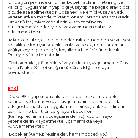
1.
Emülsiyon şeklindeki normal böcek ilaçlarının etkinliği ve
kalıcılığı, uygulamanın yapıldığı yüzey tipine bağlı olarak ciddi
ölçüde azalabilmektedir. Gözenekli ve emici yüzeyler, etki
yaratan etken madde miktarını önemli oranda azaltmaktadır.
Draker® ise, mikrokapsüllerin yüzey tarafından
emilememesi nedeniyle, yüzey yapısından daha az
etkilenmektedir.
2.
Mikrokapsüller, etken maddeleri ışıktan, nemden ve yüksek
sıcaklıktan koruyarak, açık alanlar ve sıcak, nemli ortamlar,
yağlı yüzeyler gibi en güç koşullarda bile ürünün etkinlik
Düzeyini yükseltmektedir.
3.
Test sonuçlar, gözenekli yüzeylerde bile, uygulamadan 2 ay
sonra Draker®’ın etkinliğini sürdürebildiğini ortaya
koymaktadır.
ETKİ
1.
Draker®’ın yapısında bulunan serbest etken maddeler,
solunum ve temas yoluyla, uygulamanın hemen ardından
etki göstermektedir. Uygulamanın bir kaç dakika ardından
zehirlenme belirtileri sergileyen böcekler
(Kene,pire,hamamböceği,sinekler vb), koordinasyon
yeteneklerini kaybetmekte, uçamamakta veya
yürüyememektedir.
2.
Böcekler (Kene,pire,sinekler, hamamböceği vb.),