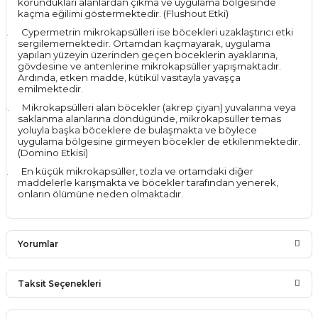
korundukları alanlardan çıkma ve uygulama bölgesinde
kaçma eğilimi göstermektedir. (Flushout Etki)
3.
Cypermetrin mikrokapsülleri ise böcekleri uzaklaştırıcı etki
sergilememektedir. Ortamdan kaçmayarak, uygulama
yapılan yüzeyin üzerinden geçen böceklerin ayaklarına,
gövdesine ve antenlerine mikrokapsüller yapışmaktadır.
Ardında, etken madde, kütikül vasıtayla yavaşça
emilmektedir.
4.
Mikrokapsülleri alan böcekler (akrep çiyan) yuvalarına veya
saklanma alanlarına döndügünde, mikrokapsüller temas
yoluyla başka böceklere de bulaşmakta ve böylece
uygulama bölgesine girmeyen böcekler de etkilenmektedir.
(Domino Etkisi)
5.
En küçük mikrokapsüller, tozla ve ortamdaki diğer
maddelerle karışmakta ve böcekler tarafından yenerek,
onların ölümüne neden olmaktadır.
Yorumlar
Taksit Seçenekleri