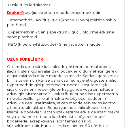
Püskürtücüleri tıkamaz.
·
Draker®
aşağıdaki etken maddeleri içermektedir.
Tetramethrin - Ani düşürücü (Knock- Down) etkisine sahip
·
pirethroid
Cypermethrin - Geniş spektrumlu güçlü öldürme etkisine
·
sahip pirethroid
PBO (Piperonyl Butoxide) - Sinerjist etken madde.
·
UZUN SÜRELİ ETKİ
Ortamda uzun süre kalarak etki gösteren normal böcek
ilaçları, işlem gören alandaki böcekleri öldürmek için gerekli
asgari miktarda etken madde salmalıdır. Şartlara göre, en az
bir hafta ve mümkünse daha uzun süreyle etki göstermelidir.
Cypermethrin gibi pirethroidler, normal koşullarda ışık,
sıcaklık ve nem nedeniyle bir kaç günde veya bir haftada
etkinligini yitirmektedir. Draker® ürününde ise Cypermetrin
mikrokapsüller içine alınmakta ve böylece maddenin
etkinlik süresi uzatılmakta, etken maddelerin salımı kontrol
altında tutulmaktadır. Bunun yanında, mikrokapsülleme
islemi ile böcekleri ilaçtan uzaklaştırma etkisi de azaltılmakta
veya tamamen ortadan kaldırılmakta, böylece hedef
böceklerle (akrep-çiyan.) ilacın temas olasılığı
yükseltilmektedir. Kapalı alanda minimum 90 gün kalıcı