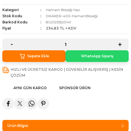
stebek Kovucu Cihazlar
ünler
Kategori
Hamam Böceği İlacı
Stok Kodu
DRAKER-400-HamamBöceği
Kovucu Cihazlar
Tel Çeşitleri
Barkod Kodu
8021235520141
Fiyat
234,83 TL + KDV
cu Cihazlar
acı
Sepete Ekle
WhatsApp Sipariş
HIZLI VE ÜCRETSİZ KARGO | GÜVENİLİR ALIŞVERİŞ | KESİN
ÇÖZÜM
AYNI GÜN KARGO
SPONSOR ÜRÜN
Ürün Bilgisi