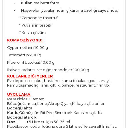
•
Kullanıma hazır form
•
Haşereleri yuvalarından çıkartma özelliği sayesinde;
* Zamandan tasarruf
* Yuvaların tespiti
* Kesin çözüm
KOMPOZİSYONU:
Cypermethrin:10,00 g
Tetrametrin:2,00 g
Piperonil butoksit:10,00 g
İhtiyaç kadar su ve diğer maddeler:100,00 g
KULLANILDIĞI YERLER
Ev, depo, otel, okul, hastane, kamu binaları, gıda sanayi,
kamu taşımacılığı, ahır, çiftlik, bahçe, restaurant, fırın vb.
UYGULAMA
Parazitler :
Hamam
Böceği,Karınca,Kene,Akrep,Çiyan,Kırkayak,Kalorifer
Böceği,Tahta
Kurdu,Gümüşcün,Bit,Pire,Sivrisinek,Karasinek,Altlık
Böceği,Tatarcık.
Doz :
5 Litre su için 50-75 ml
Popülasyon yoğunluğuna göre 5 Litre su ile seyreltilmiş ilaç