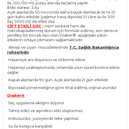
ile ,100-150 m2 yüzey alanda ilaçlama yapılır.
Etki süresi
:3 Ay
Açık alanlarda 50 micronda daha büyük damlacık ile 14-21
gün kalıcı etkilidir (yağmur hava dışında) 10 Litre su ile 300
ilaç 5000 m2 de etkili olur .
ÇİFT ETKİLİ GÜÇ
;
Hem serbest hem de
mikrokapsüllenmiş durum için formüle edilmiş, son derece
yenilikçi bir böcek ilacı olan Draker®, aşağıdaki üstün
etkilerin ortaya çıkmasını sağlamaktadır.
Akrep ve çiyan mücadelesinde
T.C. Sağlık Bakanlığınca
·
ruhsatlıdır
.
Haşereye ani düşürücü ve öldürme etkisi.
·
Haşereyi uzaklaştırmada, ortamda uzun süreli kontrol etkisi
·
sağlar.
Kapalı alanlarda 90 gün, Açık alanlarda 21 gün etkilidir.
·
Biyosidal yönetmeliğine göre ithal edilmiş orijinal üründür.
·
Draker®
İlaç uygulama sıklığını düşürür.
·
Tahriş edici ve aşındırıcı etki oluşturmaz.
·
Kokusuzdur, yüzeylerde leke yapmaz.
·
Su ile kolayca karışabilir.
·