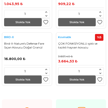
1.043,95 ₺
909,22 ₺
Stokta Yok
Stokta Yok
%5
BIRD-X
Kovmatik
Bird-X-Nature's Defense Fare
ÇOK FONKSİYONLU ışıklı ve
Sıçan Kovucu Doğal Granül
tazikli hayvan kovucu
3.857,40 ₺
16.800,00 ₺
3.664,53 ₺
Stokta Yok
Stokta Yok