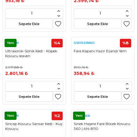
953,16 ₺
2.599,74 ₺
stebek Kovucu Cihazlar
ünler
Kovucu Cihazlar
Tel Çeşitleri
Sepete Ekle
Sepete Ekle
cu Cihazlar
Yeni
%4
%8
LEAVEN
SWISSINNO
Ultrasonik-Sonik Kedi - Köpek
Fare Kapanı Hazır Esanslı Yem
acı
Kovucu leaven
2.917,88 ₺
390,16 ₺
2.801,16 ₺
358,94 ₺
Sepete Ekle
Sepete Ekle
Yeni
%2
Yeni
LEAVEN
Kovmatik
Sincap Kovucu Sansar Kedi - Kuş
Sinek Haşere Fare Böcek Kovucu
Kovucu
360 | AN-B110