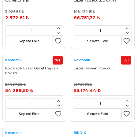
Güneş Enerjili
Lazer Kuş Kovucu Cihaz
3.026,83 ₺
108.439,15 ₺
2.572,81 ₺
86.751,32 ₺
Sepete Ekle
Sepete Ekle
%1
%1
Kovmatik
Kovmatik
Kovmatik Lazer Genel Hayvan
Lazer Hayvan Kovucu
Kovucu
54.837,88 ₺
55.731,76 ₺
54.289,50 ₺
55.174,44 ₺
Sepete Ekle
Sepete Ekle
Kovmatik
BIRD-X