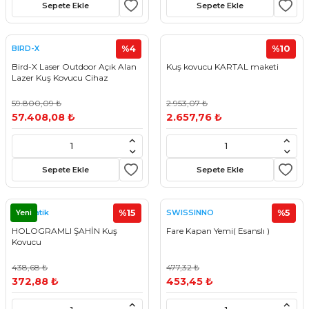
Sepete Ekle
Sepete Ekle
%4
%10
BIRD-X
Bird-X Laser Outdoor Açık Alan
Kuş kovucu KARTAL maketi
Lazer Kuş Kovucu Cihaz
59.800,09 ₺
2.953,07 ₺
57.408,08 ₺
2.657,76 ₺
Sepete Ekle
Sepete Ekle
Yeni
%15
%5
Kovmatik
SWISSINNO
HOLOGRAMLI ŞAHİN Kuş
Fare Kapan Yemi( Esanslı )
Kovucu
438,68 ₺
477,32 ₺
372,88 ₺
453,45 ₺