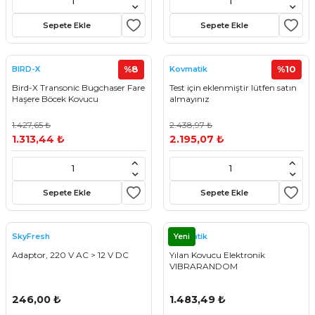
Sepete Ekle
Sepete Ekle
%8
%10
BIRD-X
Kovmatik
Bird-X Transonic Bugchaser Fare
Test için eklenmiştir lütfen satın
Haşere Böcek Kovucu
almayınız
1.427,65 ₺
2.438,97 ₺
1.313,44 ₺
2.195,07 ₺
Sepete Ekle
Sepete Ekle
Yeni
SkyFresh
Kovmatik
Adaptor, 220 V AC > 12 V DC
Yılan Kovucu Elektronik
VIBRARANDOM
246,00 ₺
1.483,49 ₺