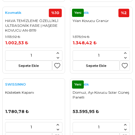
%10
Yeni
%2
Kovmatik
Kovmatik
HAVA TEMİZLEME ÖZELLİKLİ
Yılan Kovucu Granür
ULTRASONİK FARE | HAŞERE
KOVUCU AN-B119
1.113,92 ₺
1.375,94 ₺
1.002,53 ₺
1.348,42 ₺
Sepete Ekle
Sepete Ekle
Yeni
SWISSINNO
Kovmatik
Köstebek Kapanı
Domuz, Ayı Kovucu Solar Güneş
Panelli
1.780,78 ₺
53.595,95 ₺