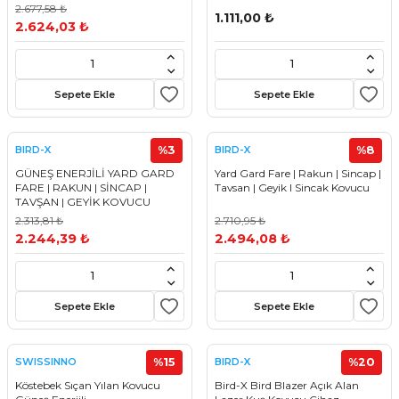
2.677,58 ₺
1.111,00 ₺
2.624,03 ₺
Sepete Ekle
Sepete Ekle
%3
%8
BIRD-X
BIRD-X
GÜNEŞ ENERJİLİ YARD GARD
Yard Gard Fare | Rakun | Sincap |
FARE | RAKUN | SİNCAP |
Tavsan | Geyik I Sincak Kovucu
TAVŞAN | GEYİK KOVUCU
2.313,81 ₺
2.710,95 ₺
2.244,39 ₺
2.494,08 ₺
Sepete Ekle
Sepete Ekle
%15
%20
SWISSINNO
BIRD-X
Köstebek Sıçan Yılan Kovucu
Bird-X Bird Blazer Açık Alan