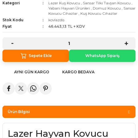
Kategori
Lazer Kuş Kovucu
,
Sansar Tilki Tavşan Kovucu
,
stebek Kovucu Cihazlar
ünler
Yabani Hayvan Ürünleri
,
Domuz Kovucu
,
Sansar
Kovucu Cihazlar
,
Kuş Kovucu Cihazlar
Stok Kodu
kovlazdis
Kovucu Cihazlar
Tel Çeşitleri
Fiyat
46.443,13 TL + KDV
cu Cihazlar
acı
Sepete Ekle
WhatsApp Sipariş
AYNI GÜN KARGO
KARGO BEDAVA
Ürün Bilgisi
Lazer Hayvan Kovucu