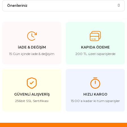
Bu ürüne ilk yorumu siz yapın!
Önerileriniz
Yorum Yaz
Bu ürünün fiyat bilgisi, resim, ürün açıklamalarında ve diğer
konularda yetersiz gördüğünüz noktaları öneri formunu
kullanarak tarafımıza iletebilirsiniz.
Görüş ve önerileriniz için teşekkür ederiz.
İADE & DEĞİŞİM
KAPIDA ÖDEME
Ürün resmi kalitesiz, bozuk veya görüntülenemiyor.
15 Gün içinde iade & değişim
200 TL üzeri siparişlerde
Ürün açıklamasında eksik bilgiler bulunuyor.
Ürün bilgilerinde hatalar bulunuyor.
Ürün fiyatı diğer sitelerden daha pahalı.
Bu ürüne benzer farklı alternatifler olmalı.
GÜVENLİ ALIŞVERİŞ
HIZLI KARGO
256bit SSL Sertifikası
15:00’a kadar ki tüm siparişler
Gönder