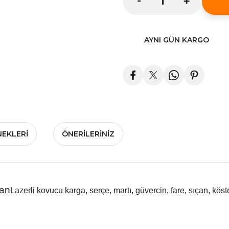
AYNI GÜN KARGO
NEKLERI
ÖNERILERINIZ
lan
Lazerli kovucu karga, serçe, martı, güvercin, fare, sıçan, kös