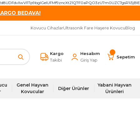
2d8UDFdvIIwVI1Tp9bgIGeIUFMf9zncXt21Q7F0aPQO3zU7m0UZC7gsR1i3j
KARGO BEDAVA!
Kovucu Cihazlar
Ultrasonik Fare Haşere Kovucu
Blog
Kargo
Hesabım
Sepetim
Takibi
Giriş Yap
ucu
Genel Hayvan
Yabani Hayvan
Diğer Ürünler
r
Kovucular
Ürünleri