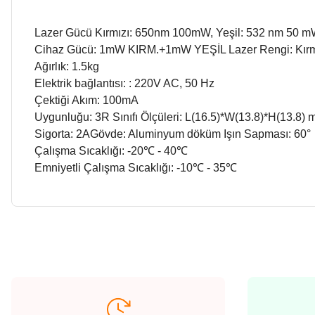
Lazer Gücü Kırmızı: 650nm 100mW, Yeşil: 532 nm 50 
Cihaz Gücü: 1mW KIRM.+1mW YEŞİL Lazer Rengi: Kırmı
Ağırlık: 1.5kg
Elektrik bağlantısı: : 220V AC, 50 Hz
Çektiği Akım: 100mA
Uygunluğu: 3R Sınıfı Ölçüleri: L(16.5)*W(13.8)*H(13.8)
Sigorta: 2AGövde: Aluminyum döküm Işın Sapması: 60°
Çalışma Sıcaklığı: -20℃ - 40℃
Emniyetli Çalışma Sıcaklığı: -10℃ - 35℃
Bu ürünün fiyat bilgisi, resim, ürün açıklamalarında ve diğer ko
Görüş ve önerileriniz için teşekkür ederiz.
çok etkili bir cihaz
Ürün resmi kalitesiz, bozuk veya görüntülenemiyor.