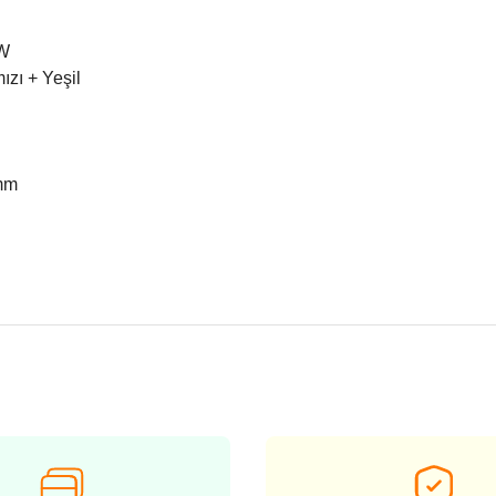
mW
zı + Yeşil
 mm
nularda yetersiz gördüğünüz noktaları öneri formunu kullanarak tarafımız