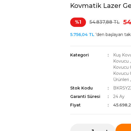
Kovmatik Lazer G
54
%1
54.837,88 TL
5.756,04 TL
'den başlayan taks
Kategori
Kuş Kov
Kovucu
Kovucu C
Kovucu C
Ürünleri
Stok Kodu
BKRSY2
Garanti Süresi
24 Ay
Fiyat
45.698,