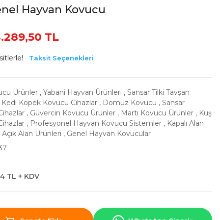
enel Hayvan Kovucu
.289,50 TL
itlerle!
Taksit Seçenekleri
ucu Ürünler
,
Yabani Hayvan Ürünleri
,
Sansar Tilki Tavşan
,
Kedi Köpek Kovucu Cihazlar
,
Domuz Kovucu
,
Sansar
ihazlar
,
Güvercin Kovucu Ürünler
,
Martı Kovucu Ürünler
,
Kuş
ihazlar
,
Profesyonel Hayvan Kovucu Sistemler
,
Kapalı Alan
,
Açık Alan Ürünleri
,
Genel Hayvan Kovucular
37
24 TL + KDV