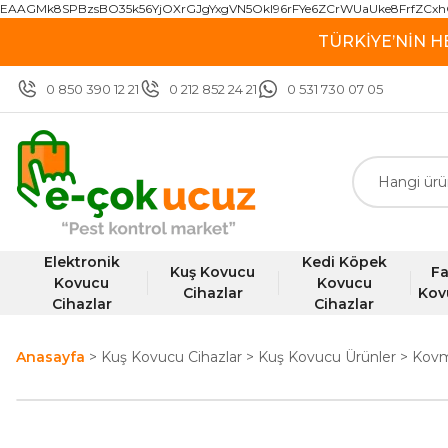
EAAGMk8SPBzsBO35k56YjOXrGJgYxgVN5OkI96rFYe6ZCrWUaUke8FrfZCxh
TÜRKİYE’NİN H
0 850 390 12 21
0 212 852 24 21
0 531 730 07 05
Elektronik
Kedi Köpek
Kuş Kovucu
Fa
Kovucu
Kovucu
Cihazlar
Kov
Cihazlar
Cihazlar
Anasayfa
Kuş Kovucu Cihazlar
Kuş Kovucu Ürünler
Kovm