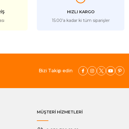
İŞ
HIZLI KARGO
ası
15:00’a kadar ki tüm siparişler
Bizi Takip edin
MÜŞTERİ HİZMETLERİ