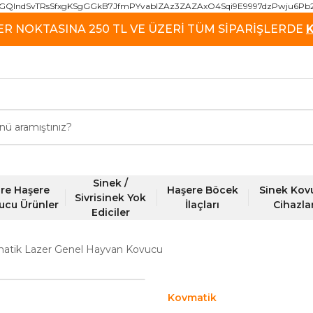
GQIndSvTRsSfxgKSgGGkB7JfmPYvablZAz3ZAZAxO4Sqi9E9997dzPwju6Pb
ER NOKTASINA 250 TL VE ÜZERİ TÜM SİPARİŞLERDE
Sinek /
re Haşere
Haşere Böcek
Sinek Kov
Sivrisinek Yok
ucu Ürünler
İlaçları
Cihazla
Ediciler
atik Lazer Genel Hayvan Kovucu
Kovmatik