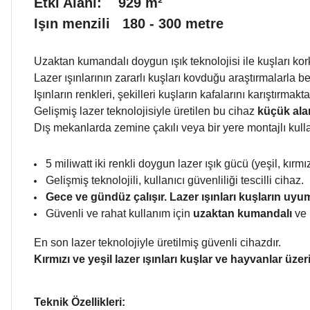
Etki Alanı: 929 m²
Işın menzili 180 - 300 metre
Uzaktan kumandalı doygun ışık teknolojisi ile kuşları kork
Lazer ışınlarının zararlı kuşları kovduğu araştırmalarla be
Işınların renkleri, şekilleri kuşların kafalarını karıştırm
Gelişmiş lazer teknolojisiyle üretilen bu cihaz
küçük ala
Dış mekanlarda zemine çakılı veya bir yere montajlı kullan
5 miliwatt iki renkli doygun lazer ışık gücü (yeşil, kırmız
Gelişmiş teknolojili, kullanıcı güvenliliği tescilli cihaz.
Gece ve gündüz çalışır.
Lazer ışınları kuşların uy
Güvenli ve rahat kullanım için
uzaktan kumandalı
ve 
En son lazer teknolojiyle üretilmiş güvenli cihazdır.
Kırmızı ve yeşil lazer ışınları kuşlar ve hayvanlar üze
Teknik Özellikleri: