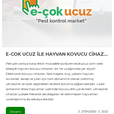
stebek Kovucu Cihazlar
ünler
Kovucu Cihazlar
Tel Çeşitleri
cu Cihazlar
acı
E-COK UCUZ İLE HAYVAN KOVUCU CİHAZLAR BİR TIK UZAĞINIZDA!
Pek çok canlıya karşı etkin mücadele sürdüren ecokucuz.com web
sitesiyle hayvan kovucu cihazlar, bir tık uzağınızda yer alıyor!
Elektronik kovucu cihazlar, fare-haşere, kuş, yabani hayvan,
sivrisinek, akrep ve yılan için tam donanımlı olarak üretilmiş
ultrasonik ve lazer seçenekleri ile etkili koruma sağlamaktadır. Lazer
ışınlarının etkisi hayvanlar üzerinde kovucu etki yaratırken, ultrasonik
cihazlar yüksek frekanslı ses dalgaları ile istenmeyen hayvanları
uzaklaştırma da oldukça etkilidir.
Devamı
27/04/2020
20:22