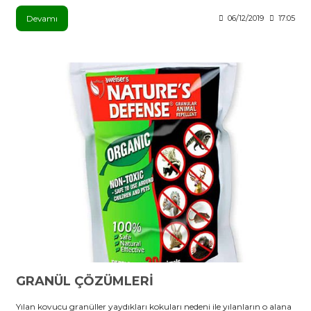
Devamı
06/12/2019
17:05
GRANÜL ÇÖZÜMLERİ
Yılan kovucu granüller yaydıkları kokuları nedeni ile yılanların o alana