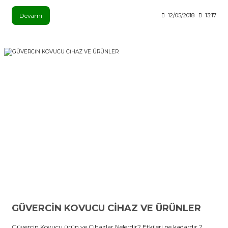
Devamı
12/05/2018
13:17
GÜVERCİN KOVUCU CİHAZ VE ÜRÜNLER
Güvercin Kovucu ürün ve Cihazlar Nelerdir? Etkileri ne kadardır ?