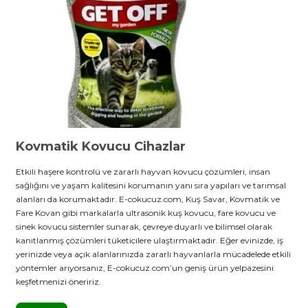
stebek Kovucu Cihazlar
ünler
Kovucu Cihazlar
Tel Çeşitleri
cu Cihazlar
acı
Kovmatik Kovucu Cihazlar
Etkili haşere kontrolü ve zararlı hayvan kovucu çözümleri, insan
sağlığını ve yaşam kalitesini korumanın yanı sıra yapıları ve tarımsal
alanları da korumaktadır. E-cokucuz.com, Kuş Savar, Kovmatik ve
Fare Kovan gibi markalarla ultrasonik kuş kovucu, fare kovucu ve
sinek kovucu sistemler sunarak, çevreye duyarlı ve bilimsel olarak
kanıtlanmış çözümleri tüketicilere ulaştırmaktadır. Eğer evinizde, iş
yerinizde veya açık alanlarınızda zararlı hayvanlarla mücadelede etkili
yöntemler arıyorsanız, E-cokucuz.com’un geniş ürün yelpazesini
keşfetmenizi öneririz.