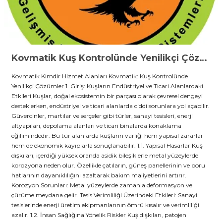
Kovmatik Kuş Kontrolünde Yenilikçi Çözümler
Kovmatik Kimdir Hizmet Alanları Kovmatik: Kuş Kontrolünde
Yenilikçi Çözümler 1. Giriş: Kuşların Endüstriyel ve Ticari Alanlardaki
Etkileri Kuşlar, doğal ekosistemin bir parçası olarak çevresel dengeyi
desteklerken, endüstriyel ve ticari alanlarda ciddi sorunlara yol açabilir.
Güvercinler, martılar ve serçeler gibi türler, sanayi tesisleri, enerji
altyapıları, depolama alanları ve ticari binalarda konaklama
eğilimindedir. Bu tür alanlarda kuşların varlığı hem yapısal zararlar
hem de ekonomik kayıplarla sonuçlanabilir. 1.1. Yapısal Hasarlar Kuş
dışkıları, içerdiği yüksek oranda asidik bileşiklerle metal yüzeylerde
korozyona neden olur. Özellikle çatıların, güneş panellerinin ve boru
hatlarının dayanıklılığını azaltarak bakım maliyetlerini artırır.
Korozyon Sorunları: Metal yüzeylerde zamanla deformasyon ve
çürüme meydana gelir. Tesis Verimliliği Üzerindeki Etkileri: Sanayi
tesislerinde enerji üretim ekipmanlarının ömrü kısalır ve verimliliği
azalır. 1.2. İnsan Sağlığına Yönelik Riskler Kuş dışkıları, patojen