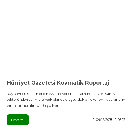
Hürriyet Gazetesi Kovmatik Roportaj
kuş kovucu sistemlerle hayvanseverlerden tam not alıyor. Sanayi
sektöründen tarıma birçok alanda oluşturdukları ekonomik zararların
yanı sıra insanlar için taşıdıkları
Devamı
04/12/2018
16:02