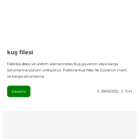
kuş filesi
Fabrika depo ve üretim alanlarındaki Kuş güvercin veya karga
sorunlarına çözüm üretiyoruz. Paletine Kuş filesi İle Güvercin martı
ve karga sorunlarına
Devamı
09/05/2022
11:41