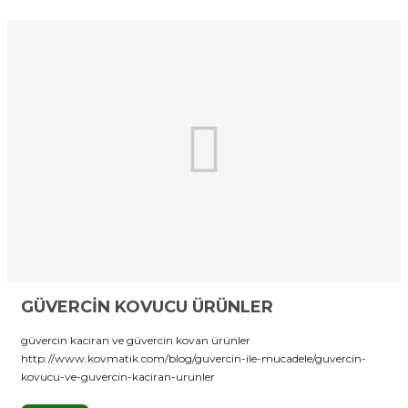
GÜVERCİN KOVUCU ÜRÜNLER
güvercin kacıran ve güvercin kovan ürünler
http://www.kovmatik.com/blog/guvercin-ile-mucadele/guvercin-
kovucu-ve-guvercin-kaciran-urunler