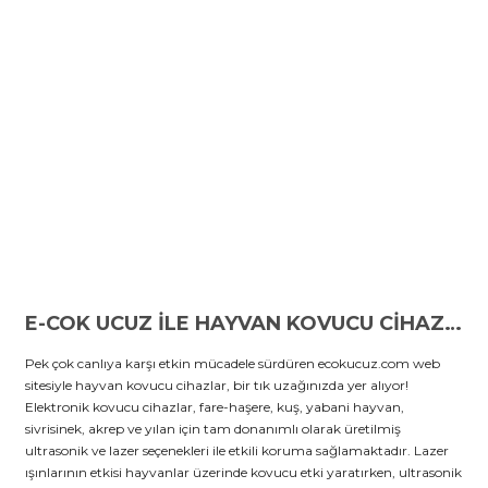
E-COK UCUZ İLE HAYVAN KOVUCU CİHAZLAR BİR TIK UZAĞINIZDA!
Pek çok canlıya karşı etkin mücadele sürdüren ecokucuz.com web
sitesiyle hayvan kovucu cihazlar, bir tık uzağınızda yer alıyor!
Elektronik kovucu cihazlar, fare-haşere, kuş, yabani hayvan,
sivrisinek, akrep ve yılan için tam donanımlı olarak üretilmiş
ultrasonik ve lazer seçenekleri ile etkili koruma sağlamaktadır. Lazer
ışınlarının etkisi hayvanlar üzerinde kovucu etki yaratırken, ultrasonik