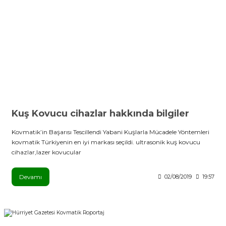
Kuş Kovucu cihazlar hakkında bilgiler
Kovmatik’in Başarısı Tescillendi Yabani Kuşlarla Mücadele Yöntemleri
kovmatik Türkiyenin en iyi markası seçildi. ultrasonik kuş kovucu
cihazlar,lazer kovucular
Devamı
02/08/2019
19:57