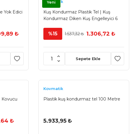
Kovmatik
Yeni
e Yok Edici
Kuş Kondurmaz Plastik Tel | Kuş
Kondurmaz Diken Kuş Engelleyici 6
Metre Kahverengi
09,89 ₺
1.306,72 ₺
%15
1.537,32 ₺
Sepete Ekle
Kovmatik
a Kovucu
Plastik kuş kondurmaz tel 100 Metre
,64 ₺
5.933,95 ₺