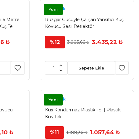
Kovmatik
Yeni
i 6 Metre
Rüzgar Gücüyle Çalışan Yansıtıcı Kuş
uş Teli
Kovucu Sesli Reflektör
16 ₺
3.435,22 ₺
%12
3.903,66 ₺
Sepete Ekle
Kovmatik
Yeni
Kovucu
Kuş Kondurmaz Plastik Tel | Plastik
Kuş Teli
,10 ₺
1.057,64 ₺
%11
1.188,36 ₺