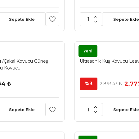
Sepete Ekle
Sepete Ekle
LEAVEN
Yeni
 /Çakal Kovucu Güneş
Ultrasonik Kuş Kovucu Lea
ülü Kovucu
64 ₺
2.77
%3
2.863,43 ₺
Sepete Ekle
Sepete Ekle