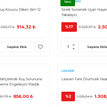
SWISSINNO
Yeni
uş Kovucu Diken (6m 12
Sinek Sivrisinek Uçan Haşer
Yakalayıcı
914,32 ₺
2.5
%17
1.063,17 ₺
3.023,97 ₺
Sepete Ekle
Sepete Ekle
LEAVEN
Bahçelerde Kuş Sorununa
Leaven Fare Örümcek Yas
me Engelleyici Plastik
856,00 ₺
1.308
%2
61,79 ₺
1.335,34 ₺