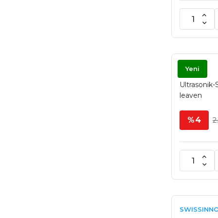
LEAVEN
Yeni
Ultrasonik
leaven
%4
2
SWISSINN