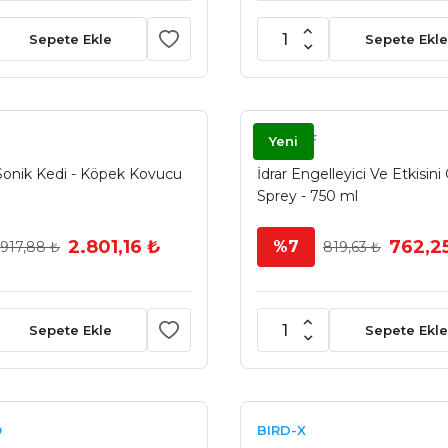
Sepete Ekle
Sepete Ekle
GET OFF
Yeni
-Sonik Kedi - Köpek Kovucu
İdrar Engelleyici Ve Etkisini 
Sprey - 750 ml
2.801,16 ₺
762,2
%7
.917,88 ₺
819,63 ₺
Sepete Ekle
Sepete Ekle
O
BIRD-X