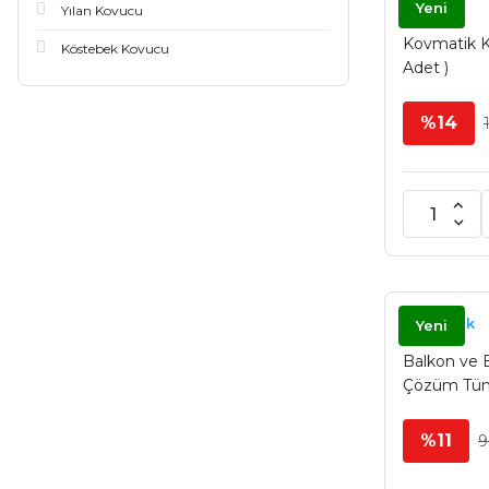
Yeni
Yılan Kovucu
Kovmatik K
Köstebek Kovucu
Adet )
%14
Kovmatik
Yeni
Balkon ve 
Çözüm Tüne
Diken Yeşil
%11
9