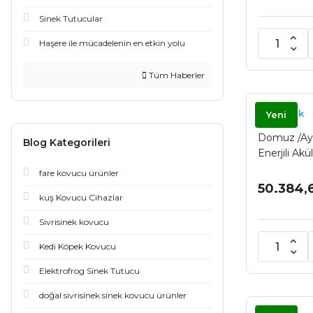
Sinek Tutucular
Haşere ile mücadelenin en etkin yolu
Tüm Haberler
Kovmatik
Yeni
Domuz /Ayı
Blog Kategorileri
Enerjili Ak
fare kovucu ürünler
50.384,
kuş Kovucu Cihazlar
Sivrisinek kovucu
Kedi Köpek Kovucu
Elektrofrog Sinek Tutucu
doğal sivrisinek sinek kovucu ürünler