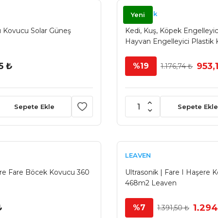
Kovmatik
Yeni
 Kovucu Solar Güneş
Kedi, Kuş, Köpek Engelleyic
Hayvan Engelleyici Plastik K
5 ₺
953,
%19
1.176,74 ₺
Sepete Ekle
Sepete Ekle
LEAVEN
re Fare Böcek Kovucu 360
Ultrasonik | Fare I Haşere 
468m2 Leaven
₺
1.294
%7
1.391,50 ₺