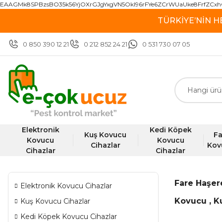
EAAGMk8SPBzsBO35k56YjOXrGJgYxgVN5OkI96rFYe6ZCrWUaUke8FrfZCxh
TÜRKİYE’NİN H
0 850 390 12 21
0 212 852 24 21
0 531 730 07 05
Elektronik
Kedi Köpek
Kuş Kovucu
Fa
Kovucu
Kovucu
Cihazlar
Kov
Cihazlar
Cihazlar
Fare Haşe
Elektronik Kovucu Cihazlar
Kovucu , K
Kuş Kovucu Cihazlar
Kedi Köpek Kovucu Cihazlar