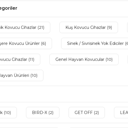
tegoriler
nik Kovucu Cihazlar
(21)
Kuş Kovucu Cihazlar
(9)
şere Kovucu Ürünler
(6)
Sinek / Sivrisinek Yok Ediciler
(
ovucu Cihazlar
(11)
Genel Hayvan Kovucular
(10)
Hayvan Ürünleri
(10)
ik
(10)
BIRD-X
(2)
GET OFF
(2)
LE