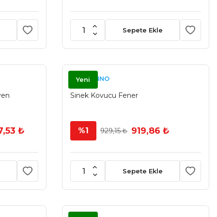
Sepete Ekle
SWISSINNO
Yeni
ven
Sinek Kovucu Fener
7,53 ₺
919,86 ₺
%1
929,15 ₺
Sepete Ekle