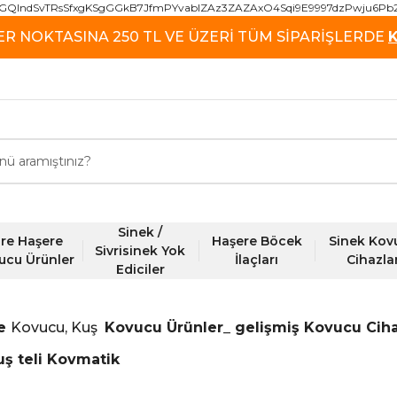
GQIndSvTRsSfxgKSgGGkB7JfmPYvablZAz3ZAZAxO4Sqi9E9997dzPwju6Pb
ER NOKTASINA 250 TL VE ÜZERİ TÜM SİPARİŞLERDE
Sinek /
re Haşere
Haşere Böcek
Sinek Kov
Sivrisinek Yok
ucu Ürünler
İlaçları
Cihazla
Ediciler
re
Kovucu, Kuş
Kovucu Ürünler_ gelişmiş Kovucu Ciha
uş teli Kovmatik