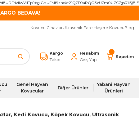
2d8UDFdvIIwVI1Tp9bgIGeIUFMf9zncXt21Q7F0aPQO3zU7m0UZC7gsR1i3j
KARGO BEDAVA!
Kovucu Cihazlar
Ultrasonik Fare Haşere Kovucu
Blog
Kargo
Hesabım
Sepetim
Takibi
Giriş Yap
ucu
Genel Hayvan
Yabani Hayvan
Diğer Ürünler
r
Kovucular
Ürünleri
zlar, Kedi Kovucu, Köpek Kovucu, Ultrasonik