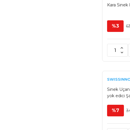
Kara Sinek
%3
6
SWISSINN
Sinek Uçan
yok edici Şar
%7
3