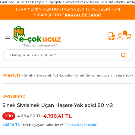
EAAGMk8SPBzsBO35k56YjOXrGJgYxgVN5OkI96rFYe6ZCrWUaUke8FrfZCxhGQIndSvTRsS
Geri Dön
Geri Dön
Geri Dön
Geri Dön
Geri Dön
Geri Dön
Geri Dön
TÜRKİYE’NİN HER NOKTASINA 250 TL VE ÜZERİ TÜM
SİPARİŞLERDE
KARGO BEDAVA!
Kovucu Cihazlar
 Cihazlar
e Kovucu Ürünler
isinek Yok Ediciler
k İlaçları
cu Cihazlar
van Ürünleri
vucu Cihazlar
ş kovucu Ürünler
Monitörleri
ihazlar
kayak İlacı
re Ürün
avşan Kovucu
k Kovucu Cihazlar
azlar
apan ve Yem
 Malzemeleri
ucu
ucu Cihazlar
alzeme
vucu Ultrasonik Cihazlar
 Cihazlar
ği İlacı
Anasayfa
Sinek / Sivrisinek Yok Ediciler
Sinek Sivrisinek Uçan Haşere Yok e
 Kovucu Cihazlar
l Ürünler
lacı
 Kovucu
SWISSINNO
cu Cihazlar
lar
 İlacı
 / Tilki Kovucu
Sinek Sivrisinek Uçan Haşere Yok edici 80 M2
ucu
rünler
4.198,41 TL
%10
4.664,90 TL
445,14 TL
'den başlayan taksitlerle!
Taksit Seçenekleri
Kovucu Cihazlar
cu Ürünler
Cihazlar