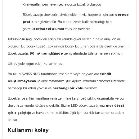
Kimyasallar içermeyen çevre dostu böcek öldürücü
Böcek tuzağı sineklerin, sivrisineklerin, vb. haşereler için son
derece
pratik
bir çözümdür. Bu cihaz zehir kullanılmadığı için
çevre
üzerindeki olumlu
etkisi de fazladır.
Ultraviole ışığ
ı böcekleri etkin bir şekilde çeker ve fanın hava akışı onları
öldürür. Bu böcek tuzağı, çok sayıda böcek bulunan odalarda özellikle önerilir.
Böcek tuzağı,
80 m² genişliğinde
geniş alanlada bile tamamen etkilidir.
Ultraviyole ışığın etkili kullanılması
Bu ürün SWISSINNO tarafından insanlara veya hayvanlara
tehdit
oluşturmayacak
şekilde tasarlanmıştır. Ayrıca, odadaki atmosfer üzerinde
herhangi bir etkisi yoktur ve
herhangi bir koku
vermez.
Böcekler bazı kimyasallara veya zehirlere karşı bağışıklık kazanabilir ve bu
durum zamanla kötüye gidebilir. Bizim LED böcek tuzağımız
mor ötesi
ışıkla çalıştığı
ve hava akımı ile öldürdüğü için bu risk tamamen ortadan
kalkar.
Kullanımı kolay