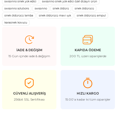
göründüğü gibi geldi.Ve sineklerdende bizi kurtardı.
swıssınno sinek yok edici
swıssınno sinek yok edici özel dizayn ürün
kullanarak tarafımıza iletebilirsiniz.
swıssınno solutıons
swıssınno
sinek öldürü
sinek öldürücü
A... Y... | 27/08/2021
Görüş ve önerileriniz için teşekkür ederiz.
sinek öldürücü lamba
sinek öldürücü mavi ışık
sinek öldürücü ampul
KALİTELİ ÜRÜN
Ürün resmi kalitesiz, bozuk veya görüntülenemiyor.
karasinek kovucu
Ürün açıklamasında eksik bilgiler bulunuyor.
ORİJİNAL ÜRÜN FARKI BÖYLE BİR ŞEY İŞTE. ÇOK MEMNUN KALDIM HAZIR
İNDİRİMDEYKEN YAZLIĞA DA BİR TANE ALDIIM HIZLI KARGO OLMASI DA
Ürün bilgilerinde hatalar bulunuyor.
AYRI BİR GÜZEL TEŞŞEKKÜR EDERİM
Ürün fiyatı diğer sitelerden daha pahalı.
g... k... | 11/09/2019
İADE & DEĞİŞİM
KAPIDA ÖDEME
Bu ürüne benzer farklı alternatifler olmalı.
15 Gün içinde iade & değişim
200 TL üzeri siparişlerde
Yorum Yaz
Gönder
GÜVENLİ ALIŞVERİŞ
HIZLI KARGO
256bit SSL Sertifikası
15:00’a kadar ki tüm siparişler