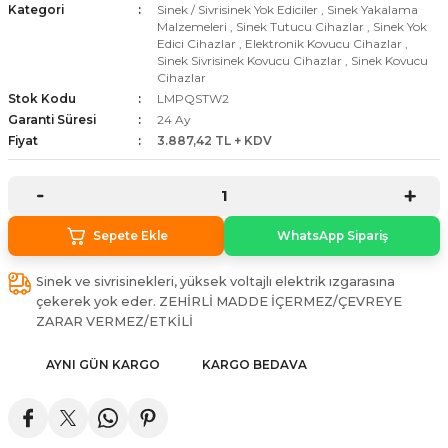
Kategori
Sinek / Sivrisinek Yok Ediciler
,
Sinek Yakalama
stebek Kovucu Cihazlar
ünler
Malzemeleri
,
Sinek Tutucu Cihazlar
,
Sinek Yok
Edici Cihazlar
,
Elektronik Kovucu Cihazlar
,
Sinek Sivrisinek Kovucu Cihazlar
,
Sinek Kovucu
Kovucu Cihazlar
Tel Çeşitleri
Cihazlar
Stok Kodu
LMPQSTW2
Garanti Süresi
24 Ay
cu Cihazlar
Fiyat
3.887,42 TL + KDV
acı
Sepete Ekle
WhatsApp Sipariş
Sinek ve sivrisinekleri, yüksek voltajlı elektrik ızgarasına
çekerek yok eder. ZEHİRLİ MADDE İÇERMEZ/ÇEVREYE
ZARAR VERMEZ/ETKİLİ
AYNI GÜN KARGO
KARGO BEDAVA