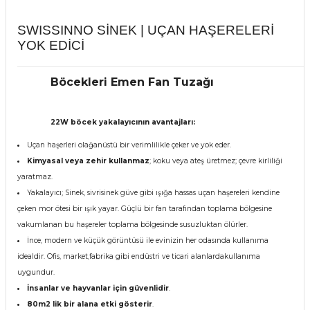
SWISSINNO SİNEK | UÇAN HAŞERELERİ
YOK EDİCİ
Böcekleri Emen Fan Tuzağı
22W böcek yakalayıcının avantajları:
Uçan haşerleri olağanüstü bir verimlilikle çeker ve yok eder.
Kimyasal veya zehir kullanmaz
; koku veya ateş üretmez; çevre kirliliği
yaratmaz.
Yakalayıcı; Sinek, sivrisinek güve gibi ışığa hassas uçan haşereleri kendine
çeken mor ötesi bir ışık yayar. Güçlü bir fan tarafından toplama bölgesine
vakumlanan bu haşereler toplama bölgesinde susuzluktan ölürler.
İnce, modern ve küçük görüntüsü ile evinizin her odasında kullanıma
idealdir. Ofis, market,fabrika gibi endüstri ve ticari alanlardakullanıma
uygundur.
İnsanlar ve hayvanlar için güvenlidir
.
80m2 lik bir alana etki gösterir
.