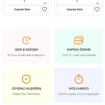
stebek Kovucu Cihazlar
ünler
Sepete Ekle
Sepete Ekle
Kovucu Cihazlar
Tel Çeşitleri
cu Cihazlar
acı
İADE & DEĞİŞİM
KAPIDA ÖDEME
15 Gün içinde iade & değişim
200 TL üzeri siparişlerde
GÜVENLİ ALIŞVERİŞ
HIZLI KARGO
256bit SSL Sertifikası
15:00’a kadar ki tüm siparişler