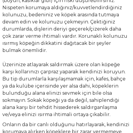
(boyun, kasıklar gibi) için riski düşürebilirsiniz.
Nispeten korumaya aldığınız/kuvvetlendirdiğiniz
kolunuzu, bedeniniz ve köpek arasında tutmaya
devam edin ve kolunuzu çekmeyin. Çektiğiniz
durumlarda, dişlerin deriyi geçerek/çizerek daha
çok zarar verme ihtimali vardır. Korunaklı kolunuzu
ısırmış köpeğin dikkatini dağıtacak bir şeyler
bulmak önemlidir.
Üzerinize atlayarak saldırmak üzere olan köpeğe
karşı kollarınızı çarpraz yaparak kendinizi koruyun.
Bu tip durumlarla karşılaşmamak için, kafes, bahçe
ya da kulübe içerisinde yer alsa dahi, köpeklerin
bulunduğu alana elinizi sevmek için bile olsa
sokmayın. Sokak köpeği ya da değil, sahiplendiği
alana karşı bir tehdit hissederek saldırganlaşma
ve/veya elinizi ısırma ihtimali ortaya çıkabilir.
Onların da bir canlı olduğunu hatırlayarak, kendinizi
korumaya alırken köpeklere bir zarar vermemeye