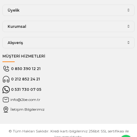
Üyelik
Kurumsal
Alışveriş
MÜŞTERİ HİZMETLERİ
0 850 390 12 21
0 212 852 24 21
0 531 730 07 05
info@2be.com.tr
İletişim Bilgilerimiz
© Tüm Hakları Saklıdır. Kredi kartı bilgileriniz 256bit SSL sertifikası ile
korunmaktadır.