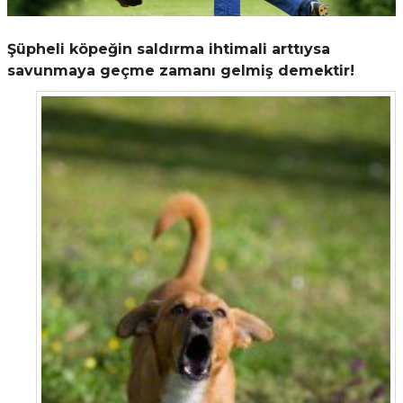
stebek Kovucu Cihazlar
ünler
Şüpheli köpeğin saldırma ihtimali arttıysa
Kovucu Cihazlar
Tel Çeşitleri
savunmaya geçme zamanı gelmiş demektir!
cu Cihazlar
acı