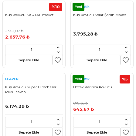
%10
Yeni
Kovmatik
Kuş kovucu KARTAL maketi
Kuş Kovucu Solar Şahin Maket
2.953,07 ₺
3.795,28 ₺
2.657,76 ₺
Sepete Ekle
Sepete Ekle
Yeni
%5
LEAVEN
Kovmatik
Kuş Kovucu Süper Birdchaser
Böcek Karınca Kovucu
Plus Leaven
679,65 ₺
6.174,29 ₺
645,67 ₺
Sepete Ekle
Sepete Ekle