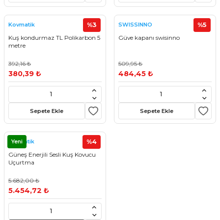
%3
%5
Kovmatik
SWISSINNO
Kuş kondurmaz TL Polikarbon 5
Güve kapanı swisinno
metre
392,16 ₺
509,95 ₺
380,39 ₺
484,45 ₺
Sepete Ekle
Sepete Ekle
Yeni
%4
kovmatik
Güneş Enerjili Sesli Kuş Kovucu
Uçurtma
5.682,00 ₺
5.454,72 ₺