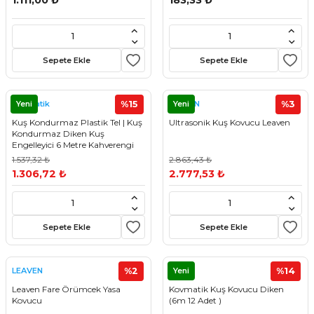
1.111,00 ₺
183,33 ₺
Sepete Ekle
Sepete Ekle
Yeni
%15
Yeni
%3
Kovmatik
LEAVEN
Kuş Kondurmaz Plastik Tel | Kuş
Ultrasonik Kuş Kovucu Leaven
Kondurmaz Diken Kuş
Engelleyici 6 Metre Kahverengi
1.537,32 ₺
2.863,43 ₺
1.306,72 ₺
2.777,53 ₺
Sepete Ekle
Sepete Ekle
%2
Yeni
%14
LEAVEN
Leaven Fare Örümcek Yasa
Kovmatik Kuş Kovucu Diken
Kovucu
(6m 12 Adet )