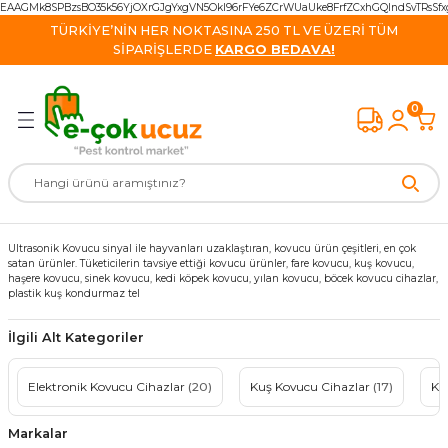
EAAGMk8SPBzsBO35k56YjOXrGJgYxgVN5OkI96rFYe6ZCrWUaUke8FrfZCxhGQIndSvTRsS
Geri Dön
Geri Dön
Geri Dön
Geri Dön
Geri Dön
Geri Dön
Geri Dön
TÜRKİYE’NİN HER NOKTASINA 250 TL VE ÜZERİ TÜM
SİPARİŞLERDE
KARGO BEDAVA!
Kovucu Cihazlar
 Cihazlar
e Kovucu Ürünler
isinek Yok Ediciler
k İlaçları
cu Cihazlar
van Ürünleri
0
vucu Cihazlar
ş kovucu Ürünler
Monitörleri
ihazlar
kayak İlacı
re Ürün
avşan Kovucu
k Kovucu Cihazlar
azlar
apan ve Yem
 Malzemeleri
ucu
ucu Cihazlar
alzeme
vucu Ultrasonik Cihazlar
 Cihazlar
ği İlacı
Ultrasonik Kovucu sinyal ile hayvanları uzaklaştıran, kovucu ürün çeşitleri, en çok
satan ürünler. Tüketicilerin tavsiye ettiği kovucu ürünler, fare kovucu, kuş kovucu,
 Kovucu Cihazlar
l Ürünler
lacı
 Kovucu
haşere kovucu, sinek kovucu, kedi köpek kovucu, yılan kovucu, böcek kovucu cihazlar,
plastik kuş kondurmaz tel
cu Cihazlar
lar
 İlacı
 / Tilki Kovucu
İlgili Alt Kategoriler
ucu
rünler
Elektronik Kovucu Cihazlar
(20)
Kuş Kovucu Cihazlar
(17)
Ke
Kovucu Cihazlar
cu Ürünler
Cihazlar
Markalar