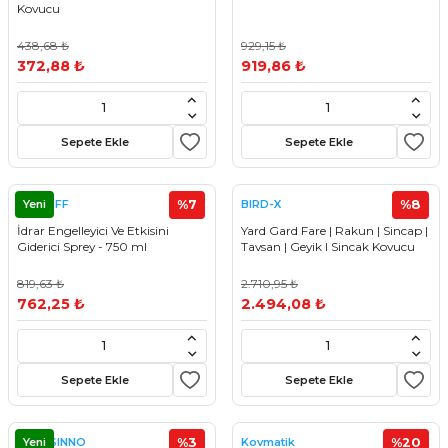
Kovucu
438,68 ₺
929,15 ₺
372,88 ₺
919,86 ₺
Sepete Ekle
Sepete Ekle
Yeni
%7
%8
GET OFF
BIRD-X
İdrar Engelleyici Ve Etkisini
Yard Gard Fare | Rakun | Sincap |
Giderici Sprey - 750 ml
Tavsan | Geyik I Sincak Kovucu
819,63 ₺
2.710,95 ₺
762,25 ₺
2.494,08 ₺
Sepete Ekle
Sepete Ekle
Yeni
%3
%20
SWISSINNO
Kovmatik