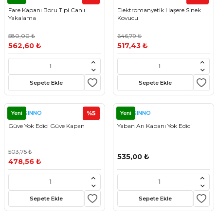
Fare Kapanı Boru Tipi Canlı
Elektromanyetik Haşere Sinek
Yakalama
Kovucu
580,00 ₺
646,79 ₺
562,60 ₺
517,43 ₺
Sepete Ekle
Sepete Ekle
Yeni
%5
Yeni
SWISSINNO
SWISSINNO
Güve Yok Edici Güve Kapan
Yaban Arı Kapanı Yok Edici
503,75 ₺
535,00 ₺
478,56 ₺
Sepete Ekle
Sepete Ekle