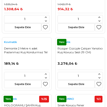
1.335,34 ₺
1.063,17 ₺
1.308,64 ₺
914,32 ₺
Sepete Ekle
Sepete Ekle
Yeni
Kovmatik
Kovmatik
Demonte 2 Metre 4 adet
Rüzgar Gücüyle Çalışan Yansıtıcı
Paslanmaz Kuş Kondurmaz Tel
Kuş Kovucu Sesli (19 CM)
189,14 ₺
3.276,04 ₺
Sepete Ekle
Sepete Ekle
Yeni
%15
Yeni
%1
Kovmatik
SWISSINNO
HOLOGRAMLI ŞAHİN Kuş
Sinek Kovucu Fener