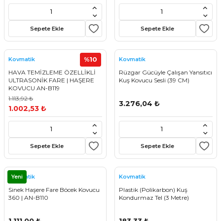
Sepete Ekle
Sepete Ekle
%10
Kovmatik
Kovmatik
HAVA TEMİZLEME ÖZELLİKLİ
Rüzgar Gücüyle Çalışan Yansıtıcı
ULTRASONİK FARE | HAŞERE
Kuş Kovucu Sesli (39 CM)
KOVUCU AN-B119
1.113,92 ₺
3.276,04 ₺
1.002,53 ₺
Sepete Ekle
Sepete Ekle
Yeni
Kovmatik
Kovmatik
Sinek Haşere Fare Böcek Kovucu
Plastik (Polikarbon) Kuş
360 | AN-B110
Kondurmaz Tel (3 Metre)