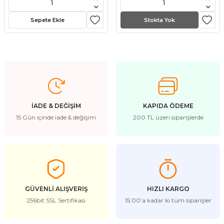
stebek Kovucu Cihazlar
ünler
Sepete Ekle
Stokta Yok
Kovucu Cihazlar
Tel Çeşitleri
cu Cihazlar
acı
İADE & DEĞİŞİM
KAPIDA ÖDEME
15 Gün içinde iade & değişim
200 TL üzeri siparişlerde
GÜVENLİ ALIŞVERİŞ
HIZLI KARGO
256bit SSL Sertifikası
15:00’a kadar ki tüm siparişler