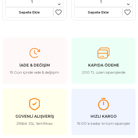
stebek Kovucu Cihazlar
ünler
Sepete Ekle
Sepete Ekle
Kovucu Cihazlar
Tel Çeşitleri
cu Cihazlar
acı
İADE & DEĞİŞİM
KAPIDA ÖDEME
15 Gün içinde iade & değişim
200 TL üzeri siparişlerde
GÜVENLİ ALIŞVERİŞ
HIZLI KARGO
256bit SSL Sertifikası
15:00’a kadar ki tüm siparişler