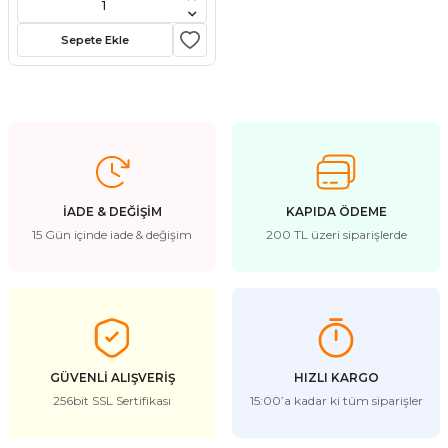
stebek Kovucu Cihazlar
ünler
Sepete Ekle
Kovucu Cihazlar
Tel Çeşitleri
cu Cihazlar
acı
İADE & DEĞİŞİM
KAPIDA ÖDEME
15 Gün içinde iade & değişim
200 TL üzeri siparişlerde
GÜVENLİ ALIŞVERİŞ
HIZLI KARGO
256bit SSL Sertifikası
15:00’a kadar ki tüm siparişler