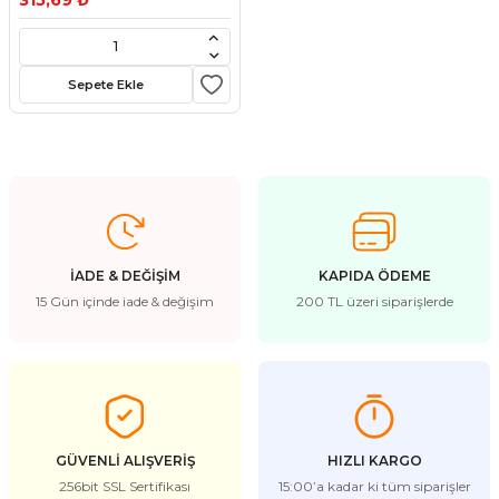
315,69 ₺
stebek Kovucu Cihazlar
ünler
Kovucu Cihazlar
Tel Çeşitleri
Sepete Ekle
cu Cihazlar
acı
İADE & DEĞİŞİM
KAPIDA ÖDEME
15 Gün içinde iade & değişim
200 TL üzeri siparişlerde
GÜVENLİ ALIŞVERİŞ
HIZLI KARGO
256bit SSL Sertifikası
15:00’a kadar ki tüm siparişler