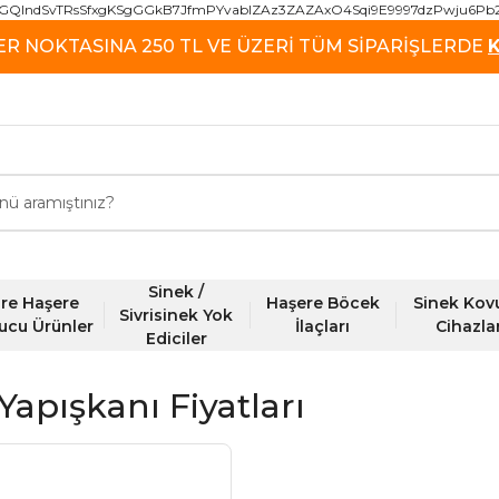
GQIndSvTRsSfxgKSgGGkB7JfmPYvablZAz3ZAZAxO4Sqi9E9997dzPwju6Pb
ER NOKTASINA 250 TL VE ÜZERİ TÜM SİPARİŞLERDE
Sinek /
re Haşere
Haşere Böcek
Sinek Kov
Sivrisinek Yok
ucu Ürünler
İlaçları
Cihazla
Ediciler
Yapışkanı Fiyatları