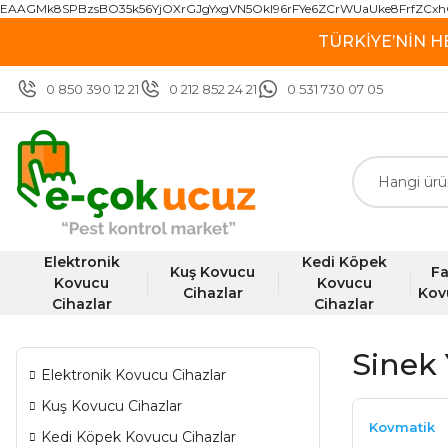
EAAGMk8SPBzsBO35k56YjOXrGJgYxgVN5OkI96rFYe6ZCrWUaUke8FrfZCxh
TÜRKİYE’NİN H
0 850 390 12 21
0 212 852 24 21
0 531 730 07 05
Elektronik
Kedi Köpek
Kuş Kovucu
Fa
Kovucu
Kovucu
Cihazlar
Kov
Cihazlar
Cihazlar
Sinek 
Elektronik Kovucu Cihazlar
Kuş Kovucu Cihazlar
Kovmatik
Kedi Köpek Kovucu Cihazlar