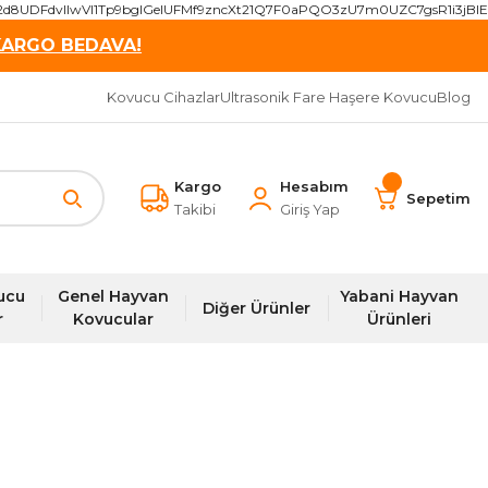
2d8UDFdvIIwVI1Tp9bgIGeIUFMf9zncXt21Q7F0aPQO3zU7m0UZC7gsR1i3j
KARGO BEDAVA!
Kovucu Cihazlar
Ultrasonik Fare Haşere Kovucu
Blog
Kargo
Hesabım
Sepetim
Takibi
Giriş Yap
ucu
Genel Hayvan
Yabani Hayvan
Diğer Ürünler
r
Kovucular
Ürünleri