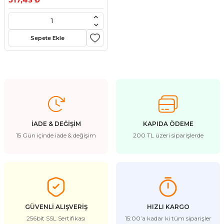
517,43 ₺
stebek Kovucu Cihazlar
ünler
Kovucu Cihazlar
Tel Çeşitleri
Sepete Ekle
cu Cihazlar
acı
İADE & DEĞİŞİM
KAPIDA ÖDEME
15 Gün içinde iade & değişim
200 TL üzeri siparişlerde
GÜVENLİ ALIŞVERİŞ
HIZLI KARGO
256bit SSL Sertifikası
15:00’a kadar ki tüm siparişler