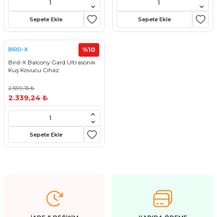
stebek Kovucu Cihazlar
ünler
Sepete Ekle
Sepete Ekle
Kovucu Cihazlar
Tel Çeşitleri
%10
BIRD-X
cu Cihazlar
Bird-X Balcony Gard Ultrasonik
Kuş Kovucu Cihaz
acı
2.599,15 ₺
2.339,24 ₺
Sepete Ekle