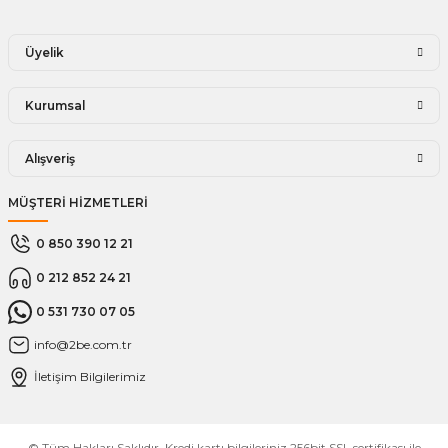
Üyelik
Kurumsal
Alışveriş
MÜŞTERİ HİZMETLERİ
0 850 390 12 21
0 212 852 24 21
0 531 730 07 05
info@2be.com.tr
İletişim Bilgilerimiz
© Tüm Hakları Saklıdır. Kredi kartı bilgileriniz 256bit SSL sertifikası ile