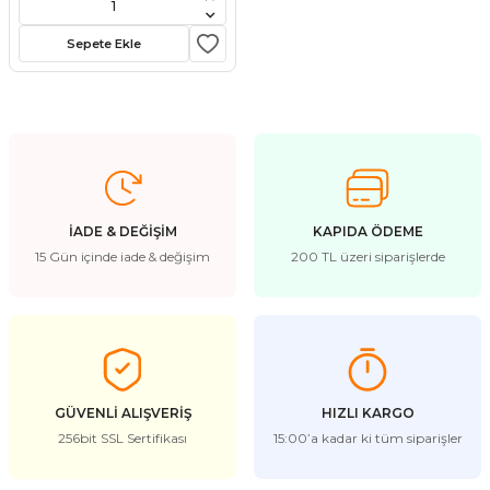
stebek Kovucu Cihazlar
ünler
Sepete Ekle
Kovucu Cihazlar
Tel Çeşitleri
cu Cihazlar
acı
İADE & DEĞİŞİM
KAPIDA ÖDEME
15 Gün içinde iade & değişim
200 TL üzeri siparişlerde
GÜVENLİ ALIŞVERİŞ
HIZLI KARGO
256bit SSL Sertifikası
15:00’a kadar ki tüm siparişler