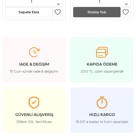
stebek Kovucu Cihazlar
ünler
Sepete Ekle
Stokta Yok
Kovucu Cihazlar
Tel Çeşitleri
cu Cihazlar
acı
İADE & DEĞİŞİM
KAPIDA ÖDEME
15 Gün içinde iade & değişim
200 TL üzeri siparişlerde
GÜVENLİ ALIŞVERİŞ
HIZLI KARGO
256bit SSL Sertifikası
15:00’a kadar ki tüm siparişler