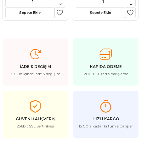
stebek Kovucu Cihazlar
ünler
Sepete Ekle
Sepete Ekle
Kovucu Cihazlar
Tel Çeşitleri
cu Cihazlar
acı
İADE & DEĞİŞİM
KAPIDA ÖDEME
15 Gün içinde iade & değişim
200 TL üzeri siparişlerde
GÜVENLİ ALIŞVERİŞ
HIZLI KARGO
256bit SSL Sertifikası
15:00’a kadar ki tüm siparişler