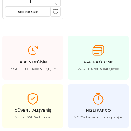
stebek Kovucu Cihazlar
ünler
Sepete Ekle
Kovucu Cihazlar
Tel Çeşitleri
cu Cihazlar
acı
İADE & DEĞİŞİM
KAPIDA ÖDEME
15 Gün içinde iade & değişim
200 TL üzeri siparişlerde
GÜVENLİ ALIŞVERİŞ
HIZLI KARGO
256bit SSL Sertifikası
15:00’a kadar ki tüm siparişler