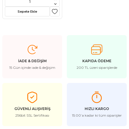
stebek Kovucu Cihazlar
ünler
Sepete Ekle
Kovucu Cihazlar
Tel Çeşitleri
cu Cihazlar
acı
İADE & DEĞİŞİM
KAPIDA ÖDEME
15 Gün içinde iade & değişim
200 TL üzeri siparişlerde
GÜVENLİ ALIŞVERİŞ
HIZLI KARGO
256bit SSL Sertifikası
15:00’a kadar ki tüm siparişler