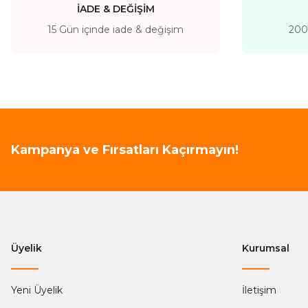
İADE & DEĞİŞİM
Ürün fiyatı diğer sitelerden daha pahalı.
15 Gün içinde iade & değişim
200 
Bu ürüne benzer farklı alternatifler olmalı.
Kampanya ve Fırsatları Kaçırmayın!
Üyelik
Kurumsal
Yeni Üyelik
İletişim