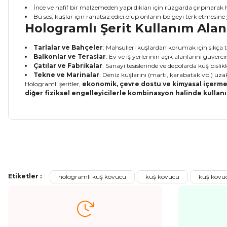
İnce ve hafif bir malzemeden yapıldıkları için rüzgarda çırpınarak hafi
Bu ses, kuşlar için rahatsız edici olup onların bölgeyi terk etmesine
Hologramlı Şerit Kullanım Alan
Tarlalar ve Bahçeler
: Mahsulleri kuşlardan korumak için sıkça te
Balkonlar ve Teraslar
: Ev ve iş yerlerinin açık alanlarını güverc
Çatılar ve Fabrikalar
: Sanayi tesislerinde ve depolarda kuş pisli
Tekne ve Marinalar
: Deniz kuşlarını (martı, karabatak vb.) uzak
Hologramlı şeritler,
ekonomik, çevre dostu ve kimyasal içerm
diğer fiziksel engelleyicilerle kombinasyon halinde kullan
Bu ürünün fiyat bilgisi, resim, ürün açıklamalarında ve diğer ko
Görüş ve önerileriniz için teşekkür ederiz.
Etiketler :
hologramlı kuş kovucu
kuş kovucu
kuş kovuc
Ürün resmi kalitesiz, bozuk veya görüntülenemiyor.
Ürün açıklamasında eksik bilgiler bulunuyor.
Ürün bilgilerinde hatalar bulunuyor.