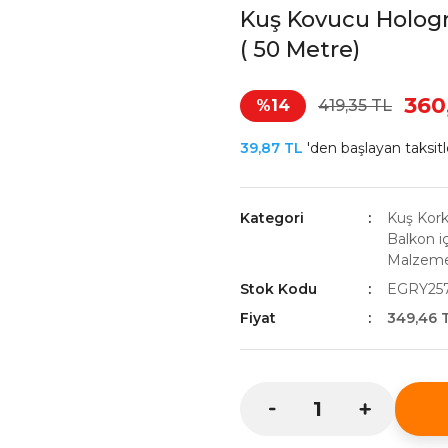
Kuş Kovucu Holog
( 50 Metre)
360
%14
419,35 TL
39,87 TL
'den başlayan taksitl
Kategori
Kuş Kork
Balkon i
Malzem
Stok Kodu
EGRY25
Fiyat
349,46 