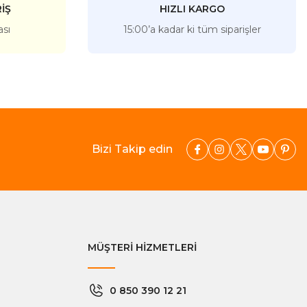
İŞ
HIZLI KARGO
ası
15:00’a kadar ki tüm siparişler
Bizi Takip edin
MÜŞTERİ HİZMETLERİ
0 850 390 12 21