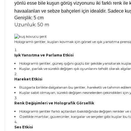
yönlü esse bile kuşun görüş vizyonunu iki farklı renk ile
havaalanları ve sebze bahçeleri için idealdir. Sadece ku
Genişlik: 5 cm
Uzunluk: 50 m
Hologramlı şeritler, kuşları kovmak için görsel ve ışık yansıtma prensi
Işık Yansıtma ve Parlama Etkisi
Hologramlı şeritler, güneş ışığını güçlü bir şekilde yansıtarak kuşlar
Kuşlar, parlak ve sürekli değişen ışık oyunlarını tehdit olarak algıl
Hareket Etkisi
Rüzgarla birlikte dalgalanan bu şeritler, hareketli ve tahmin edil
Kuşlar sabit olmayan, sürekli değişen nesnelerden çekindikleri için
Renk Değişimleri ve Holografik Görsellik
Hologramlı şeritler farklı açılardan bakıldığında değişen renkler ve ı
Özellikle martılar, güvercinler, kargalar ve serçeler gibi kuşlar bu t
Ses Etkisi