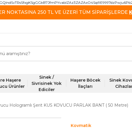
GQIndSvTRsSfxgKSgGGkB7JfmPYvablZAz3ZAZAxO4Sqi9E9997dzPwju6Pb
ER NOKTASINA 250 TL VE ÜZERİ TÜM SİPARİŞLERDE
Sinek /
re Haşere
Haşere Böcek
Sinek Kov
Sivrisinek Yok
ucu Ürünler
İlaçları
Cihazla
Ediciler
vucu Hologramlı Şerit KUS KOVUCU PARLAK BANT ( 50 Metre)
Kovmatik