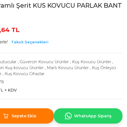
ramlı Şerit KUS KOVUCU PARLAK BANT
,64 TL
erle!
Taksit Seçenekleri
utucular
,
Güvercin Kovucu Ürünler
,
Kuş Kovucu Ürünler
,
çin Kuş kovucu Ürünler
,
Martı Kovucu Ürünler
,
Kuş Önleyici
e
,
Kuş Kovucu Cihazlar
78
TL + KDV
Sepete Ekle
WhatsApp Sipariş