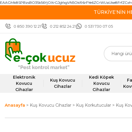
EAAGMk8SPBzsBO35k56YjOXrGJgYxgVN5OkI96rFYe6ZCrWUaUke8FrfZCxh
TÜRKİYE’NİN H
0 850 390 12 21
0 212 852 24 21
0 531 730 07 05
Elektronik
Kedi Köpek
Kuş Kovucu
Fa
Kovucu
Kovucu
Cihazlar
Kov
Cihazlar
Cihazlar
Anasayfa
Kuş Kovucu Cihazlar
Kuş Korkutucular
Kuş Ko