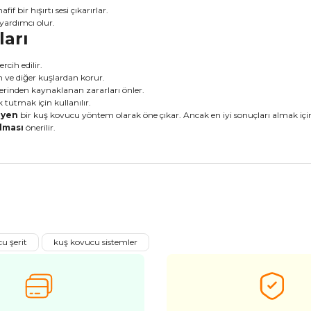
f bir hışırtı sesi çıkarırlar.
 yardımcı olur.
ları
rcih edilir.
in ve diğer kuşlardan korur.
klerinden kaynaklanan zararları önler.
 tutmak için kullanılır.
eyen
bir kuş kovucu yöntem olarak öne çıkar. Ancak en iyi sonuçları almak iç
ılması
önerilir.
nularda yetersiz gördüğünüz noktaları öneri formunu kullanarak tarafımız
Bu ürüne ilk yorumu siz yapın!
u şerit
kuş kovucu sistemler
Yorum Yaz