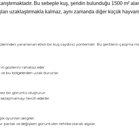
 karıştırmaktadır. Bu sebeple kuş, şeridin bulunduğu 1500
m² ala
şları uzaklaştırmakla kalmaz, aynı zamanda diğer küçük hayvanlar
plerinden yararlanan etkili bir kuş caydırıcı yöntemdir. Bu şeritlerin çalışma m
ın gözlerini rahatsız eder.
ar ve bu bölgelerden uzak dururlar.
emez bir görüntü oluşturur.
 yaklaşmamayı tercih ederler.
şık oyunları sergiler.
ür parlak ve değişken görüntüleri tehlike olarak algılar.