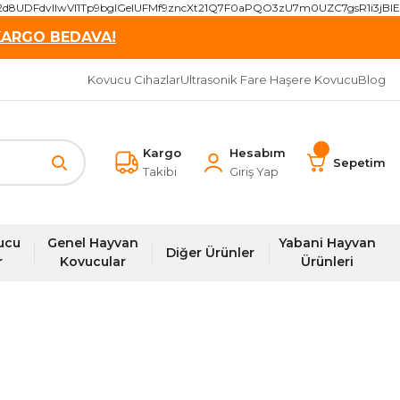
2d8UDFdvIIwVI1Tp9bgIGeIUFMf9zncXt21Q7F0aPQO3zU7m0UZC7gsR1i3j
KARGO BEDAVA!
Kovucu Cihazlar
Ultrasonik Fare Haşere Kovucu
Blog
Kargo
Hesabım
Sepetim
Takibi
Giriş Yap
ucu
Genel Hayvan
Yabani Hayvan
Diğer Ürünler
r
Kovucular
Ürünleri