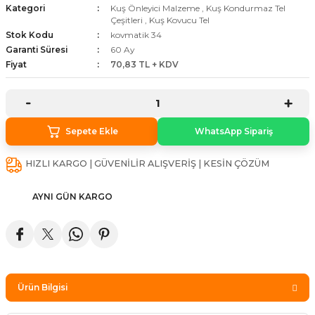
Kategori
Kuş Önleyici Malzeme
,
Kuş Kondurmaz Tel
stebek Kovucu Cihazlar
ünler
Çeşitleri
,
Kuş Kovucu Tel
Stok Kodu
kovmatik 34
Garanti Süresi
60 Ay
Kovucu Cihazlar
Tel Çeşitleri
Fiyat
70,83 TL + KDV
cu Cihazlar
acı
Sepete Ekle
WhatsApp Sipariş
HIZLI KARGO | GÜVENİLİR ALIŞVERİŞ | KESİN ÇÖZÜM
AYNI GÜN KARGO
Ürün Bilgisi