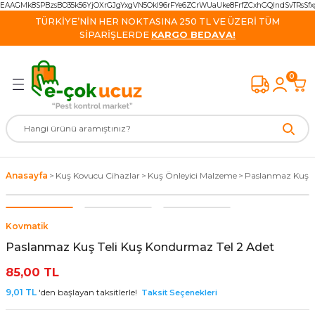
EAAGMk8SPBzsBO35k56YjOXrGJgYxgVN5OkI96rFYe6ZCrWUaUke8FrfZCxhGQIndSvTRsS
Geri Dön
Geri Dön
Geri Dön
Geri Dön
Geri Dön
Geri Dön
Geri Dön
TÜRKİYE’NİN HER NOKTASINA 250 TL VE ÜZERİ TÜM
SİPARİŞLERDE
KARGO BEDAVA!
Kovucu Cihazlar
 Cihazlar
e Kovucu Ürünler
isinek Yok Ediciler
k İlaçları
cu Cihazlar
van Ürünleri
0
vucu Cihazlar
ş kovucu Ürünler
Monitörleri
ihazlar
kayak İlacı
re Ürün
avşan Kovucu
k Kovucu Cihazlar
azlar
apan ve Yem
 Malzemeleri
ucu
ucu Cihazlar
alzeme
vucu Ultrasonik Cihazlar
 Cihazlar
ği İlacı
Anasayfa
Kuş Kovucu Cihazlar
Kuş Önleyici Malzeme
Paslanmaz Kuş Te
 Kovucu Cihazlar
l Ürünler
lacı
 Kovucu
Kovmatik
cu Cihazlar
lar
 İlacı
 / Tilki Kovucu
Paslanmaz Kuş Teli Kuş Kondurmaz Tel 2 Adet
ucu
rünler
85,00 TL
9,01 TL
'den başlayan taksitlerle!
Taksit Seçenekleri
Kovucu Cihazlar
cu Ürünler
Cihazlar