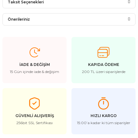
Taksit Seçenekleri
Bu ürüne ilk yorumu siz yapın!
Önerileriniz
Yorum Yaz
Bu ürünün fiyat bilgisi, resim, ürün açıklamalarında ve diğer
konularda yetersiz gördüğünüz noktaları öneri formunu
kullanarak tarafımıza iletebilirsiniz.
Görüş ve önerileriniz için teşekkür ederiz.
İADE & DEĞİŞİM
KAPIDA ÖDEME
Ürün resmi kalitesiz, bozuk veya görüntülenemiyor.
15 Gün içinde iade & değişim
200 TL üzeri siparişlerde
Ürün açıklamasında eksik bilgiler bulunuyor.
Ürün bilgilerinde hatalar bulunuyor.
Ürün fiyatı diğer sitelerden daha pahalı.
Bu ürüne benzer farklı alternatifler olmalı.
GÜVENLİ ALIŞVERİŞ
HIZLI KARGO
256bit SSL Sertifikası
15:00’a kadar ki tüm siparişler