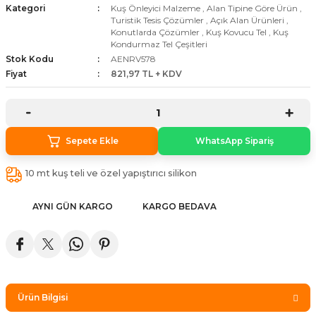
Kategori
Kuş Önleyici Malzeme
,
Alan Tipine Göre Ürün
,
stebek Kovucu Cihazlar
ünler
Turistik Tesis Çözümler
,
Açık Alan Ürünleri
,
Konutlarda Çözümler
,
Kuş Kovucu Tel
,
Kuş
Kondurmaz Tel Çeşitleri
Kovucu Cihazlar
Tel Çeşitleri
Stok Kodu
AENRV578
Fiyat
821,97 TL + KDV
cu Cihazlar
acı
Sepete Ekle
WhatsApp Sipariş
10 mt kuş teli ve özel yapıştırıcı silikon
AYNI GÜN KARGO
KARGO BEDAVA
Ürün Bilgisi