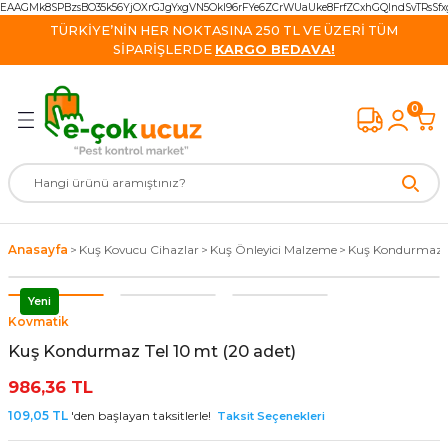
EAAGMk8SPBzsBO35k56YjOXrGJgYxgVN5OkI96rFYe6ZCrWUaUke8FrfZCxhGQIndSvTRsS
Geri Dön
Geri Dön
Geri Dön
Geri Dön
Geri Dön
Geri Dön
Geri Dön
TÜRKİYE’NİN HER NOKTASINA 250 TL VE ÜZERİ TÜM
SİPARİŞLERDE
KARGO BEDAVA!
Kovucu Cihazlar
 Cihazlar
e Kovucu Ürünler
isinek Yok Ediciler
k İlaçları
cu Cihazlar
van Ürünleri
0
vucu Cihazlar
ş kovucu Ürünler
Monitörleri
ihazlar
kayak İlacı
re Ürün
avşan Kovucu
k Kovucu Cihazlar
azlar
apan ve Yem
 Malzemeleri
ucu
ucu Cihazlar
alzeme
vucu Ultrasonik Cihazlar
 Cihazlar
ği İlacı
Anasayfa
Kuş Kovucu Cihazlar
Kuş Önleyici Malzeme
Kuş Kondurmaz Te
 Kovucu Cihazlar
l Ürünler
lacı
 Kovucu
Yeni
Kovmatik
cu Cihazlar
lar
 İlacı
 / Tilki Kovucu
Kuş Kondurmaz Tel 10 mt (20 adet)
ucu
rünler
986,36 TL
109,05 TL
'den başlayan taksitlerle!
Taksit Seçenekleri
Kovucu Cihazlar
cu Ürünler
Cihazlar