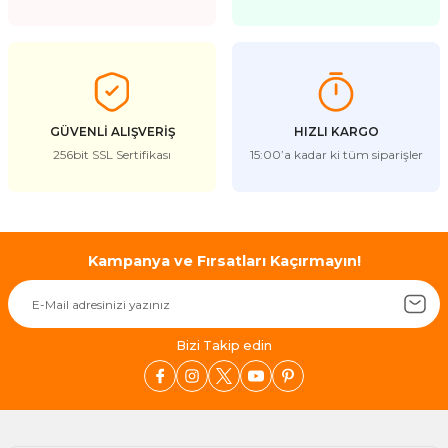
Ürün açıklamasında eksik bilgiler bulunuyor.
Ürün bilgilerinde hatalar bulunuyor.
Ürün fiyatı diğer sitelerden daha pahalı.
Bu ürüne benzer farklı alternatifler olmalı.
GÜVENLİ ALIŞVERİŞ
HIZLI KARGO
256bit SSL Sertifikası
15:00’a kadar ki tüm siparişler
Gönder
Kampanya ve Fırsatları Kaçırmayın!
Bizi Takip edin