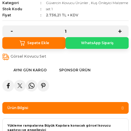
Kategori
Güvercin Kovucu Ürünler
,
Kuş Önleyici Malzeme
stebek Kovucu Cihazlar
ünler
Stok Kodu
set 1
Fiyat
2.736,21 TL + KDV
Kovucu Cihazlar
Tel Çeşitleri
cu Cihazlar
Sepete Ekle
WhatsApp Sipariş
acı
Görsel Kovucu Set
AYNI GÜN KARGO
SPONSOR ÜRÜN
Ürün Bilgisi
Yükleme rampalarına Büyük Kapılara konacak görsel kovucu
saptırıcı ve engelleyici