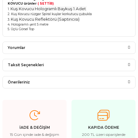
KOVUCU ürünler
( SETTİR)
Kuş Kovucu Hologramlı Baykuş 1 Adet
1.
2.
Kuş Kovucu rüzgar Spiral kuşlar korkutucu çubukla
Kuş Kovucu Reflektörü (Saptırıcısı)
3.
4.
Hologramlı şerit 5 metre
5.
Üçlü Görsel Top
Yorumlar
Taksit Seçenekleri
Bu ürüne ilk yorumu siz yapın!
Önerileriniz
Yorum Yaz
Bu ürünün fiyat bilgisi, resim, ürün açıklamalarında ve diğer
konularda yetersiz gördüğünüz noktaları öneri formunu
kullanarak tarafımıza iletebilirsiniz.
Görüş ve önerileriniz için teşekkür ederiz.
İADE & DEĞİŞİM
KAPIDA ÖDEME
Ürün resmi kalitesiz, bozuk veya görüntülenemiyor.
15 Gün içinde iade & değişim
200 TL üzeri siparişlerde