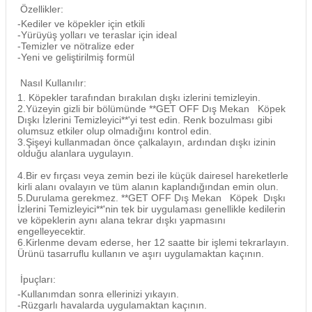
Özellikler:
-Kediler ve köpekler için etkili
-Yürüyüş yolları ve teraslar için ideal
-Temizler ve nötralize eder
-Yeni ve geliştirilmiş formül
Nasıl Kullanılır:
1. Köpekler tarafından bırakılan dışkı izlerini temizleyin.
2.Yüzeyin gizli bir bölümünde **GET OFF Dış Mekan
Köpek
Dışkı İzlerini Temizleyici**'yi test edin. Renk bozulması gibi
olumsuz etkiler olup olmadığını kontrol edin.
3.Şişeyi kullanmadan önce çalkalayın, ardından dışkı izinin
olduğu alanlara uygulayın.
4.Bir ev fırçası veya zemin bezi ile küçük dairesel hareketlerle
kirli alanı ovalayın ve tüm alanın kaplandığından emin olun.
5.Durulama gerekmez. **GET OFF Dış Mekan
Köpek
Dışkı
İzlerini Temizleyici**'nin tek bir uygulaması genellikle kedilerin
ve köpeklerin aynı alana tekrar dışkı yapmasını
engelleyecektir.
6.Kirlenme devam ederse, her 12 saatte bir işlemi tekrarlayın.
Ürünü tasarruflu kullanın ve aşırı uygulamaktan kaçının.
İpuçları:
-Kullanımdan sonra ellerinizi yıkayın.
-Rüzgarlı havalarda uygulamaktan kaçının.