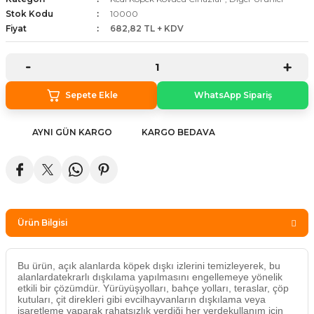
Stok Kodu
10000
stebek Kovucu Cihazlar
ünler
Fiyat
682,82 TL + KDV
Kovucu Cihazlar
Tel Çeşitleri
cu Cihazlar
Sepete Ekle
WhatsApp Sipariş
acı
AYNI GÜN KARGO
KARGO BEDAVA
Ürün Bilgisi
Bu ürün, açık alanlarda köpek dışkı izlerini temizleyerek, bu
alanlardatekrarlı dışkılama yapılmasını engellemeye yönelik
etkili bir çözümdür. Yürüyüşyolları, bahçe yolları, teraslar, çöp
kutuları, çit direkleri gibi evcilhayvanların dışkılama veya
işaretleme yaparak rahatsızlık verdiği her yerdekullanım için