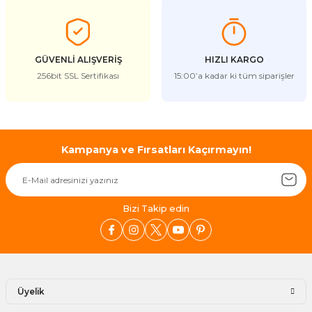
Ürün fiyatı diğer sitelerden daha pahalı.
Bu ürüne benzer farklı alternatifler olmalı.
GÜVENLİ ALIŞVERİŞ
HIZLI KARGO
256bit SSL Sertifikası
15:00’a kadar ki tüm siparişler
Gönder
Kampanya ve Fırsatları Kaçırmayın!
Bizi Takip edin
Üyelik