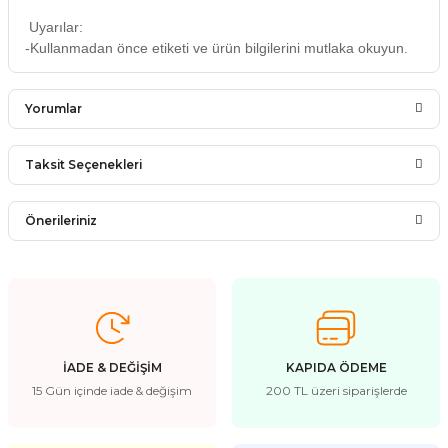
Uyarılar:
-Kullanmadan önce etiketi ve ürün bilgilerini mutlaka okuyun.
Yorumlar
Taksit Seçenekleri
Bu ürüne ilk yorumu siz yapın!
Önerileriniz
Yorum Yaz
Bu ürünün fiyat bilgisi, resim, ürün açıklamalarında ve diğer
konularda yetersiz gördüğünüz noktaları öneri formunu
kullanarak tarafımıza iletebilirsiniz.
Görüş ve önerileriniz için teşekkür ederiz.
İADE & DEĞİŞİM
KAPIDA ÖDEME
Ürün resmi kalitesiz, bozuk veya görüntülenemiyor.
15 Gün içinde iade & değişim
200 TL üzeri siparişlerde
Ürün açıklamasında eksik bilgiler bulunuyor.
Ürün bilgilerinde hatalar bulunuyor.