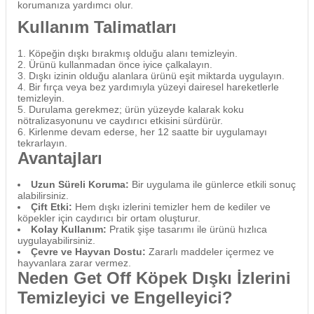
korumanıza yardımcı olur.
Kullanım Talimatları
Köpeğin dışkı bırakmış olduğu alanı temizleyin.
Ürünü kullanmadan önce iyice çalkalayın.
Dışkı izinin olduğu alanlara ürünü eşit miktarda uygulayın.
Bir fırça veya bez yardımıyla yüzeyi dairesel hareketlerle
temizleyin.
Durulama gerekmez; ürün yüzeyde kalarak koku
nötralizasyonunu ve caydırıcı etkisini sürdürür.
Kirlenme devam ederse, her 12 saatte bir uygulamayı
tekrarlayın.
Avantajları
Uzun Süreli Koruma:
Bir uygulama ile günlerce etkili sonuç
alabilirsiniz.
Çift Etki:
Hem dışkı izlerini temizler hem de kediler ve
köpekler için caydırıcı bir ortam oluşturur.
Kolay Kullanım:
Pratik şişe tasarımı ile ürünü hızlıca
uygulayabilirsiniz.
Çevre ve Hayvan Dostu:
Zararlı maddeler içermez ve
hayvanlara zarar vermez.
Neden Get Off Köpek Dışkı İzlerini
Temizleyici ve Engelleyici?