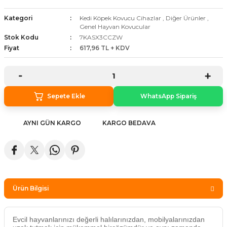
stebek Kovucu Cihazlar
ünler
Kategori
Kedi Köpek Kovucu Cihazlar
,
Diğer Ürünler
,
Genel Hayvan Kovucular
Kovucu Cihazlar
Tel Çeşitleri
Stok Kodu
7KASX3CCZW
Fiyat
617,96 TL + KDV
cu Cihazlar
acı
Sepete Ekle
WhatsApp Sipariş
AYNI GÜN KARGO
KARGO BEDAVA
Ürün Bilgisi
Evcil hayvanlarınızı değerli halılarınızdan, mobilyalarınızdan