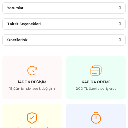
Yorumlar
Taksit Seçenekleri
Bu ürüne ilk yorumu siz yapın!
Önerileriniz
Yorum Yaz
Bu ürünün fiyat bilgisi, resim, ürün açıklamalarında ve diğer
konularda yetersiz gördüğünüz noktaları öneri formunu
kullanarak tarafımıza iletebilirsiniz.
Görüş ve önerileriniz için teşekkür ederiz.
İADE & DEĞİŞİM
KAPIDA ÖDEME
Ürün resmi kalitesiz, bozuk veya görüntülenemiyor.
15 Gün içinde iade & değişim
200 TL üzeri siparişlerde
Ürün açıklamasında eksik bilgiler bulunuyor.
Ürün bilgilerinde hatalar bulunuyor.
Ürün fiyatı diğer sitelerden daha pahalı.
Bu ürüne benzer farklı alternatifler olmalı.