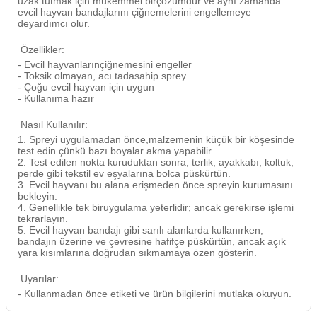
uzak tutmak için mükemmel birçözümdür ve aynı zamanda
evcil hayvan bandajlarını çiğnemelerini engellemeye
deyardımcı olur.
Özellikler:
- Evcil hayvanlarınçiğnemesini engeller
- Toksik olmayan, acı tadasahip sprey
- Çoğu evcil hayvan için uygun
- Kullanıma hazır
Nasıl Kullanılır:
1. Spreyi uygulamadan önce,malzemenin küçük bir köşesinde
test edin çünkü bazı boyalar akma yapabilir.
2. Test edilen nokta kuruduktan sonra, terlik, ayakkabı, koltuk,
perde gibi tekstil ev eşyalarına bolca püskürtün.
3. Evcil hayvanı bu alana erişmeden önce spreyin kurumasını
bekleyin.
4. Genellikle tek biruygulama yeterlidir; ancak gerekirse işlemi
tekrarlayın.
5. Evcil hayvan bandajı gibi sarılı alanlarda kullanırken,
bandajın üzerine ve çevresine hafifçe püskürtün, ancak açık
yara kısımlarına doğrudan sıkmamaya özen gösterin.
Uyarılar:
- Kullanmadan önce etiketi ve ürün bilgilerini mutlaka okuyun.