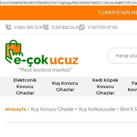
EAAGMk8SPBzsBO35k56YjOXrGJgYxgVN5OkI96rFYe6ZCrWUaUke8FrfZCxh
TÜRKİYE’NİN H
0 850 390 12 21
0 212 852 24 21
0 531 730 07 05
Elektronik
Kedi Köpek
Kuş Kovucu
Fa
Kovucu
Kovucu
Cihazlar
Kov
Cihazlar
Cihazlar
Anasayfa
Kuş Kovucu Cihazlar
Kuş Korkutucular
Bird-X 