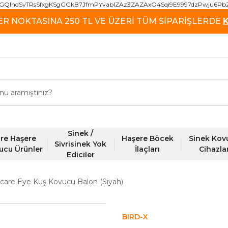
GQIndSvTRsSfxgKSgGGkB7JfmPYvablZAz3ZAZAxO4Sqi9E9997dzPwju6Pb
ER NOKTASINA 250 TL VE ÜZERİ TÜM SİPARİŞLERDE
Sinek /
re Haşere
Haşere Böcek
Sinek Kov
Sivrisinek Yok
ucu Ürünler
İlaçları
Cihazla
Ediciler
Scare Eye Kuş Kovucu Balon (Siyah)
BIRD-X