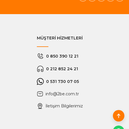
MÜŞTERİ HİZMETLERİ
0 850 390 12 21
0 212 852 24 21
0 531 730 07 05
info@2be.com.tr
İletişim Bilgilerimiz