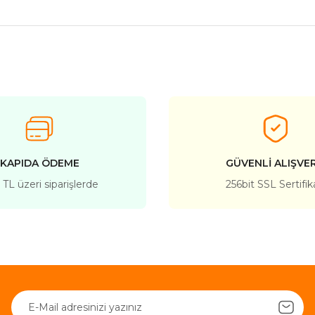
nularda yetersiz gördüğünüz noktaları öneri formunu kullanarak tarafımız
Bu ürüne ilk yorumu siz yapın!
Yorum Yaz
KAPIDA ÖDEME
GÜVENLİ ALIŞVER
TL üzeri siparişlerde
256bit SSL Sertifik
Gönder