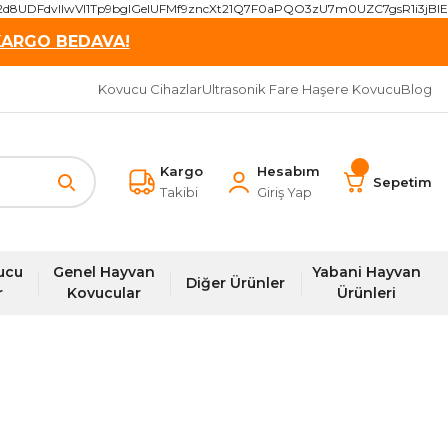
2d8UDFdvIIwVI1Tp9bgIGeIUFMf9zncXt21Q7F0aPQO3zU7m0UZC7gsR1i3j
KARGO BEDAVA!
Kovucu Cihazlar
Ultrasonik Fare Haşere Kovucu
Blog
Kargo
Hesabım
Sepetim
Takibi
Giriş Yap
ucu
Genel Hayvan
Yabani Hayvan
Diğer Ürünler
r
Kovucular
Ürünleri