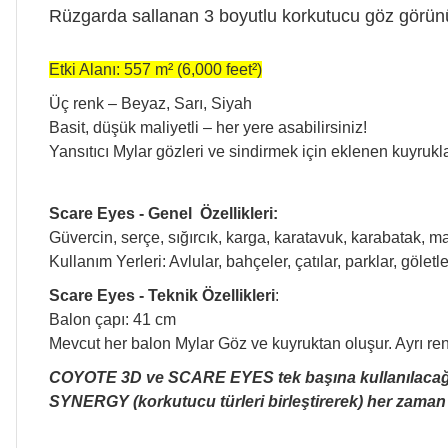
Rüzgarda sallanan 3 boyutlu korkutucu göz görünüm
Etki Alanı:
557 m² (6,000 feet²)
Üç renk – Beyaz, Sarı, Siyah
Basit, düşük maliyetli – her yere asabilirsiniz!
Yansıtıcı Mylar gözleri ve sindirmek için eklenen kuyrukl
Scare Eyes - Genel Özellikleri:
Güvercin, serçe, sığırcık, karga, karatavuk, karabatak, mar
Kullanım Yerleri: Avlular, bahçeler, çatılar, parklar, göletle
Scare Eyes - Teknik Özellikleri
:
Balon çapı: 41 cm
Mevcut her balon Mylar Göz ve kuyruktan oluşur. Ayrı renkl
COYOTE 3D ve SCARE EYES tek başına kullanılacağı gi
SYNERGY (korkutucu türleri birleştirerek) her zaman h