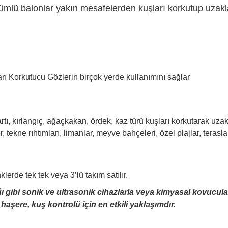
lü balonlar yakın mesafelerden kuşları korkutup uzaklaş
arı Korkutucu Gözlerin birçok yerde kullanımını sağlar
tı, kırlangıç, ağaçkakan, ördek, kaz türü kuşları korkutarak uzakla
r, tekne rıhtımları, limanlar, meyve bahçeleri, özel plajlar, terasla
erde tek tek veya 3’lü takım satılır.
bi sonik ve ultrasonik cihazlarla veya kimyasal kovucularl
aşere, kuş kontrolü için en etkili yaklaşımdır.