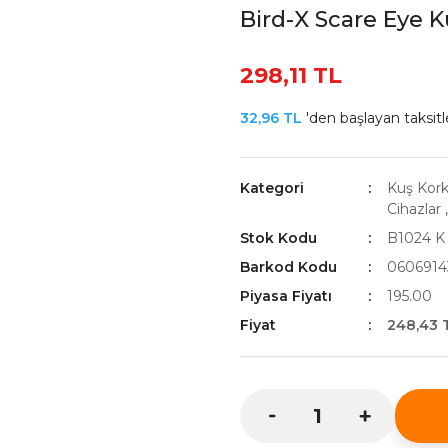
Bird-X Scare Eye K
298,11 TL
32,96 TL
'den başlayan taksitle
Kategori
Kuş Kork
Cihazlar
Stok Kodu
B1024 K
Barkod Kodu
0606914
Piyasa Fiyatı
195.00
Fiyat
248,43 