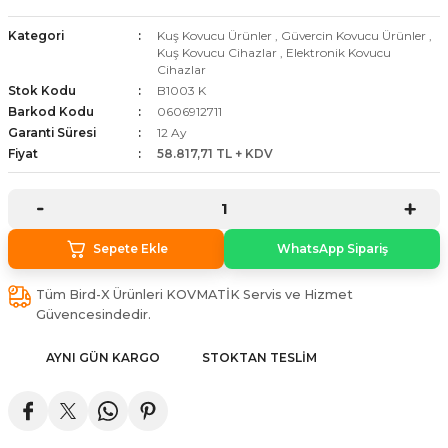
stebek Kovucu Cihazlar
ünler
Kategori
Kuş Kovucu Ürünler
,
Güvercin Kovucu Ürünler
,
Kuş Kovucu Cihazlar
,
Elektronik Kovucu
Cihazlar
Kovucu Cihazlar
Tel Çeşitleri
Stok Kodu
B1003 K
Barkod Kodu
0606912711
cu Cihazlar
Garanti Süresi
12 Ay
Fiyat
58.817,71 TL + KDV
acı
Sepete Ekle
WhatsApp Sipariş
Tüm Bird-X Ürünleri KOVMATİK Servis ve Hizmet
Güvencesindedir.
AYNI GÜN KARGO
STOKTAN TESLIM