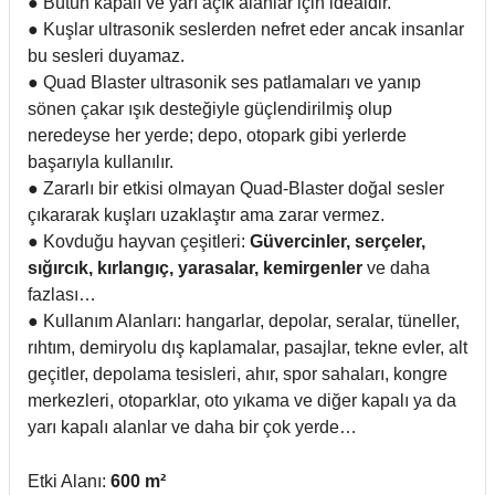
● Bütün kapalı ve yarı açık alanlar için idealdir.
● Kuşlar ultrasonik seslerden nefret eder ancak insanlar
bu sesleri duyamaz.
● Quad Blaster ultrasonik ses patlamaları ve yanıp
sönen çakar ışık desteğiyle güçlendirilmiş olup
neredeyse her yerde; depo, otopark gibi yerlerde
başarıyla kullanılır.
● Zararlı bir etkisi olmayan Quad-Blaster doğal sesler
çıkararak kuşları uzaklaştır ama zarar vermez.
● Kovduğu hayvan çeşitleri:
Güvercinler, serçeler,
sığırcık, kırlangıç, yarasalar, kemirgenler
ve daha
fazlası…
● Kullanım Alanları: hangarlar, depolar, seralar, tüneller,
rıhtım, demiryolu dış kaplamalar, pasajlar, tekne evler, alt
geçitler, depolama tesisleri, ahır, spor sahaları, kongre
merkezleri, otoparklar, oto yıkama ve diğer kapalı ya da
yarı kapalı alanlar ve daha bir çok yerde…
Etki Alanı:
600 m²