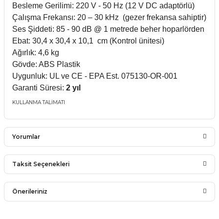
Besleme Gerilimi: 220 V - 50 Hz (12 V DC adaptörlü)
Çalışma Frekansı: 20 – 30 kHz (gezer frekansa sahiptir)
Ses Şiddeti: 85 - 90 dB @ 1 metrede beher hoparlörden
Ebat: 30,4 x 30,4 x 10,1 cm (Kontrol ünitesi)
Ağırlık: 4,6 kg
Gövde: ABS Plastik
Uygunluk: UL ve CE - EPA Est. 075130-OR-001
Garanti Süresi:
2 yıl
KULLANMA TALİMATI
Yorumlar
Taksit Seçenekleri
Bu ürüne ilk yorumu siz yapın!
Önerileriniz
Yorum Yaz