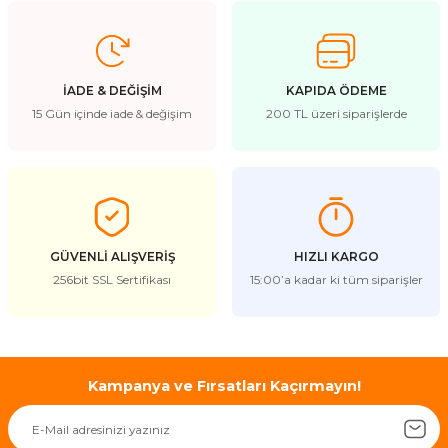
Bu ürünün fiyat bilgisi, resim, ürün açıklamalarında ve diğer
konularda yetersiz gördüğünüz noktaları öneri formunu
kullanarak tarafımıza iletebilirsiniz.
Görüş ve önerileriniz için teşekkür ederiz.
İADE & DEĞİŞİM
KAPIDA ÖDEME
Ürün resmi kalitesiz, bozuk veya görüntülenemiyor.
15 Gün içinde iade & değişim
200 TL üzeri siparişlerde
Ürün açıklamasında eksik bilgiler bulunuyor.
Ürün bilgilerinde hatalar bulunuyor.
Ürün fiyatı diğer sitelerden daha pahalı.
Bu ürüne benzer farklı alternatifler olmalı.
GÜVENLİ ALIŞVERİŞ
HIZLI KARGO
256bit SSL Sertifikası
15:00’a kadar ki tüm siparişler
Gönder
Kampanya ve Fırsatları Kaçırmayın!