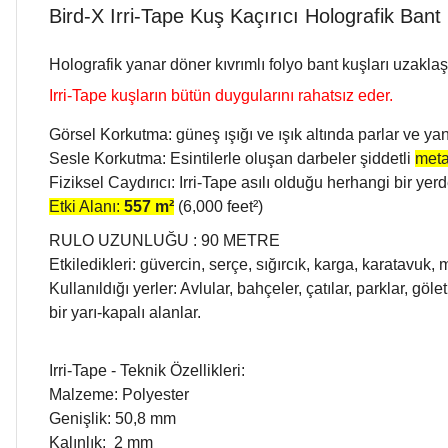
Bird-X Irri-Tape Kuş Kaçırıcı Holografik Bant
Holografik yanar döner kıvrımlı folyo bant kuşları uzaklaştı
Irri-Tape kuşların bütün duygularını rahatsız eder.
Görsel Korkutma: güneş ışığı ve ışık altında parlar ve yan
Sesle Korkutma: Esintilerle oluşan darbeler şiddetli
meta
Fiziksel Caydırıcı: Irri-Tape asılı olduğu herhangi bir yer
Etki Alanı:
557 m²
(6,000 feet²)
RULO UZUNLUĞU : 90 METRE
Etkiledikleri: güvercin, serçe, sığırcık, karga, karatavuk,
Kullanıldığı yerler: Avlular, bahçeler, çatılar, parklar, göl
bir yarı-kapalı alanlar.
Irri-Tape - Teknik Özellikleri:
Malzeme: Polyester
Genişlik: 50,8 mm
Kalınlık: 2 mm