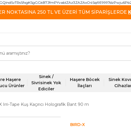
GQIndSvTRsSfxgKSgGGkB7JfmPYvablZAz3ZAZAxO4Sqi9E9997dzPwju6Pb
ER NOKTASINA 250 TL VE ÜZERİ TÜM SİPARİŞLERDE
Sinek /
re Haşere
Haşere Böcek
Sinek Kov
Sivrisinek Yok
ucu Ürünler
İlaçları
Cihazla
Ediciler
X Irri-Tape Kuş Kaçırıcı Holografik Bant 90 m
BIRD-X