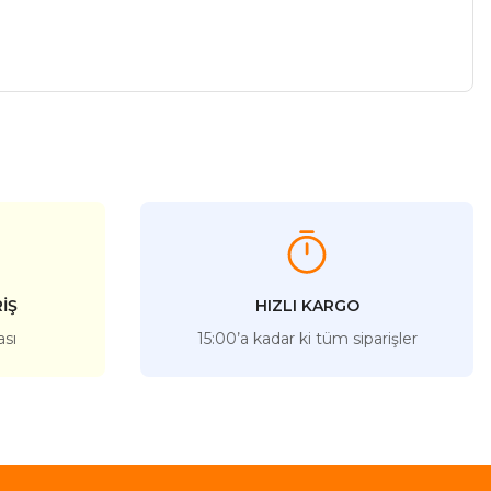
a iletebilirsiniz.
İŞ
HIZLI KARGO
ası
15:00’a kadar ki tüm siparişler