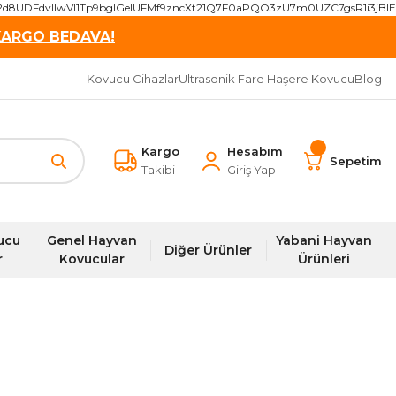
2d8UDFdvIIwVI1Tp9bgIGeIUFMf9zncXt21Q7F0aPQO3zU7m0UZC7gsR1i3j
KARGO BEDAVA!
Kovucu Cihazlar
Ultrasonik Fare Haşere Kovucu
Blog
Kargo
Hesabım
Sepetim
Takibi
Giriş Yap
ucu
Genel Hayvan
Yabani Hayvan
Diğer Ürünler
r
Kovucular
Ürünleri