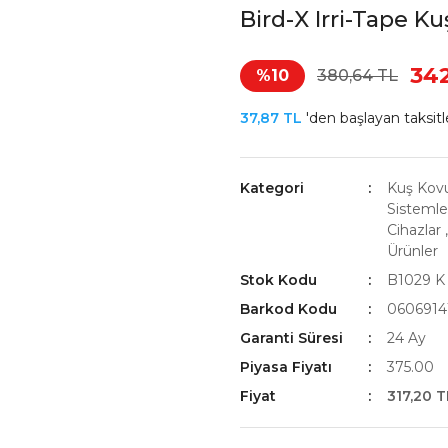
Bird-X Irri-Tape K
342
%10
380,64 TL
37,87 TL
'den başlayan taksitle
Kategori
Kuş Kov
Sistemle
Cihazlar
Ürünler
Stok Kodu
B1029 K
Barkod Kodu
0606914
Garanti Süresi
24 Ay
Piyasa Fiyatı
375.00
Fiyat
317,20 