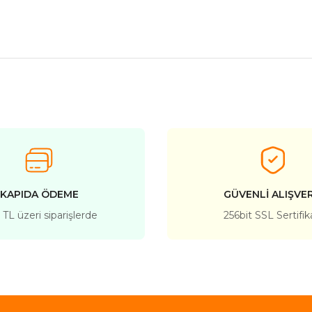
nularda yetersiz gördüğünüz noktaları öneri formunu kullanarak tarafımız
Bu ürüne ilk yorumu siz yapın!
Yorum Yaz
KAPIDA ÖDEME
GÜVENLİ ALIŞVER
TL üzeri siparişlerde
256bit SSL Sertifik