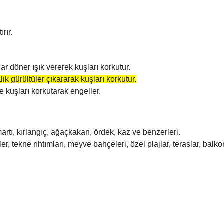
rır.
ar döner ışık vererek kuşları korkutur.
lik gürültüler çıkararak kuşları korkutur.
de kuşları korkutarak engeller.
 martı, kırlangıç, ağaçkakan, ördek, kaz ve benzerleri.
etler, tekne rıhtımları, meyve bahçeleri, özel plajlar, teraslar, bal