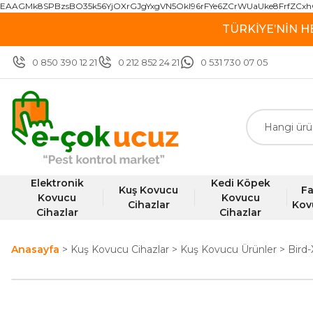
EAAGMk8SPBzsBO35k56YjOXrGJgYxgVN5OkI96rFYe6ZCrWUaUke8FrfZCxh
TÜRKİYE’NİN H
0 850 390 12 21
0 212 852 24 21
0 531 730 07 05
Elektronik
Kedi Köpek
Kuş Kovucu
Fa
Kovucu
Kovucu
Cihazlar
Kov
Cihazlar
Cihazlar
Anasayfa
Kuş Kovucu Cihazlar
Kuş Kovucu Ürünler
Bird-