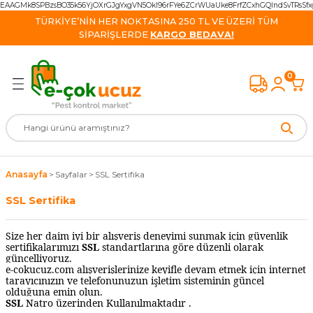
EAAGMk8SPBzsBO35k56YjOXrGJgYxgVN5OkI96rFYe6ZCrWUaUke8FrfZCxhGQIndSvTRsS
Geri Dön
Geri Dön
Geri Dön
Geri Dön
Geri Dön
Geri Dön
Geri Dön
TÜRKİYE’NİN HER NOKTASINA 250 TL VE ÜZERİ TÜM
SİPARİŞLERDE
KARGO BEDAVA!
Kovucu Cihazlar
 Cihazlar
e Kovucu Ürünler
isinek Yok Ediciler
k İlaçları
cu Cihazlar
van Ürünleri
0
vucu Cihazlar
ş kovucu Ürünler
Monitörleri
ihazlar
kayak İlacı
re Ürün
avşan Kovucu
k Kovucu Cihazlar
azlar
apan ve Yem
 Malzemeleri
ucu
ucu Cihazlar
alzeme
vucu Ultrasonik Cihazlar
 Cihazlar
ği İlacı
Anasayfa
Sayfalar
SSL Sertifika
 Kovucu Cihazlar
l Ürünler
lacı
 Kovucu
SSL Sertifika
cu Cihazlar
lar
 İlacı
 / Tilki Kovucu
Size her daim iyi bir alışveriş deneyimi sunmak için güvenlik
sertifikalarımızı
SSL
standartlarına göre düzenli olarak
güncelliyoruz.
ucu
rünler
e-cokucuz.com alışverişlerinize keyifle devam etmek için internet
tarayıcınızın ve telefonunuzun işletim sisteminin güncel
olduğuna emin olun.
Kovucu Cihazlar
cu Ürünler
Cihazlar
SSL
Natro üzerinden Kullanılmaktadır .