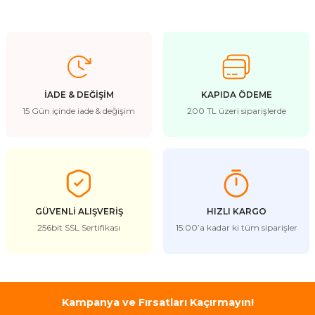
stebek Kovucu Cihazlar
ünler
Kovucu Cihazlar
Tel Çeşitleri
cu Cihazlar
İADE & DEĞİŞİM
KAPIDA ÖDEME
15 Gün içinde iade & değişim
200 TL üzeri siparişlerde
acı
GÜVENLİ ALIŞVERİŞ
HIZLI KARGO
256bit SSL Sertifikası
15:00’a kadar ki tüm siparişler
Kampanya ve Fırsatları Kaçırmayın!