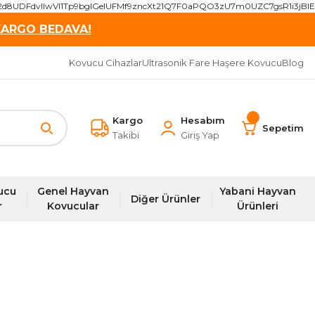
2d8UDFdvIIwVI1Tp9bgIGeIUFMf9zncXt21Q7F0aPQO3zU7m0UZC7gsR1i3j
KARGO BEDAVA!
Kovucu Cihazlar
Ultrasonik Fare Haşere Kovucu
Blog
Kargo
Hesabım
Sepetim
Takibi
Giriş Yap
ucu
Genel Hayvan
Yabani Hayvan
Diğer Ürünler
r
Kovucular
Ürünleri