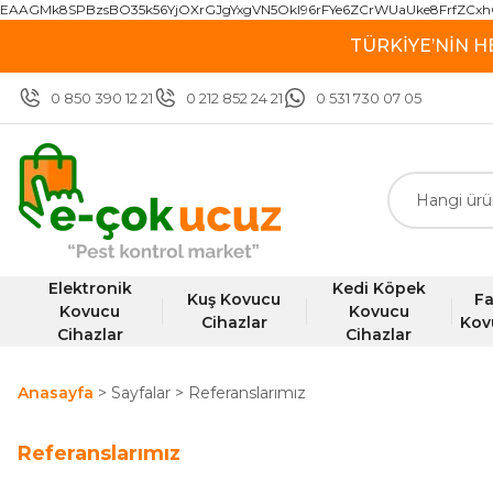
EAAGMk8SPBzsBO35k56YjOXrGJgYxgVN5OkI96rFYe6ZCrWUaUke8FrfZCxh
TÜRKİYE’NİN H
0 850 390 12 21
0 212 852 24 21
0 531 730 07 05
Elektronik
Kedi Köpek
Kuş Kovucu
Fa
Kovucu
Kovucu
Cihazlar
Kov
Cihazlar
Cihazlar
Anasayfa
Sayfalar
Referanslarımız
Referanslarımız