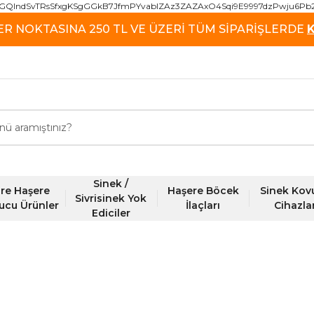
GQIndSvTRsSfxgKSgGGkB7JfmPYvablZAz3ZAZAxO4Sqi9E9997dzPwju6Pb
ER NOKTASINA 250 TL VE ÜZERİ TÜM SİPARİŞLERDE
Sinek /
re Haşere
Haşere Böcek
Sinek Kov
Sivrisinek Yok
ucu Ürünler
İlaçları
Cihazla
Ediciler