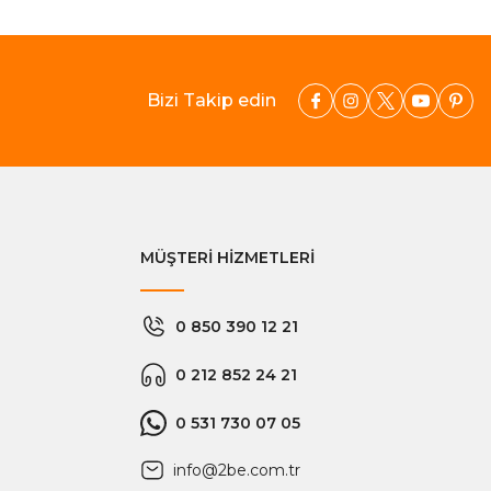
Bizi Takip edin
MÜŞTERİ HİZMETLERİ
0 850 390 12 21
0 212 852 24 21
0 531 730 07 05
info@2be.com.tr