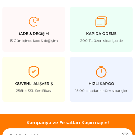
stebek Kovucu Cihazlar
ünler
Kovucu Cihazlar
Tel Çeşitleri
İADE & DEĞİŞİM
KAPIDA ÖDEME
cu Cihazlar
15 Gün içinde iade & değişim
200 TL üzeri siparişlerde
acı
GÜVENLİ ALIŞVERİŞ
HIZLI KARGO
256bit SSL Sertifikası
15:00’a kadar ki tüm siparişler
Kampanya ve Fırsatları Kaçırmayın!