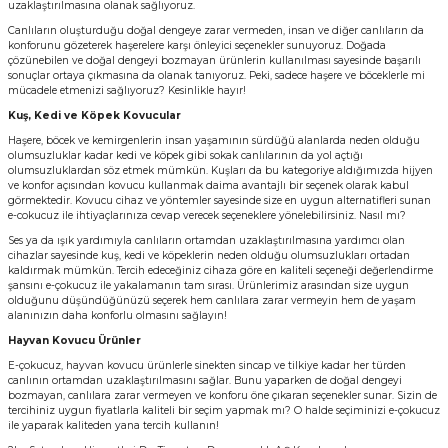
uzaklaştırılmasına olanak sağlıyoruz.
stebek Kovucu Cihazlar
ünler
Canlıların oluşturduğu doğal dengeye zarar vermeden, insan ve diğer canlıların da
konforunu gözeterek haşerelere karşı önleyici seçenekler sunuyoruz. Doğada
çözünebilen ve doğal dengeyi bozmayan ürünlerin kullanılması sayesinde başarılı
Kovucu Cihazlar
Tel Çeşitleri
sonuçlar ortaya çıkmasına da olanak tanıyoruz. Peki, sadece haşere ve böceklerle mi
mücadele etmenizi sağlıyoruz? Kesinlikle hayır!
Kuş, Kedi ve Köpek Kovucular
cu Cihazlar
Haşere, böcek ve kemirgenlerin insan yaşamının sürdüğü alanlarda neden olduğu
olumsuzluklar kadar kedi ve köpek gibi sokak canlılarının da yol açtığı
acı
olumsuzluklardan söz etmek mümkün. Kuşları da bu kategoriye aldığımızda hijyen
ve konfor açısından kovucu kullanmak daima avantajlı bir seçenek olarak kabul
görmektedir. Kovucu cihaz ve yöntemler sayesinde size en uygun alternatifleri sunan
e-cokucuz ile ihtiyaçlarınıza cevap verecek seçeneklere yönelebilirsiniz. Nasıl mı?
Ses ya da ışık yardımıyla canlıların ortamdan uzaklaştırılmasına yardımcı olan
cihazlar sayesinde kuş, kedi ve köpeklerin neden olduğu olumsuzlukları ortadan
kaldırmak mümkün. Tercih edeceğiniz cihaza göre en kaliteli seçeneği değerlendirme
şansını e-çokucuz ile yakalamanın tam sırası. Ürünlerimiz arasından size uygun
olduğunu düşündüğünüzü seçerek hem canlılara zarar vermeyin hem de yaşam
alanınızın daha konforlu olmasını sağlayın!
Hayvan Kovucu Ürünler
E-çokucuz, hayvan kovucu ürünlerle sinekten sincap ve tilkiye kadar her türden
canlının ortamdan uzaklaştırılmasını sağlar. Bunu yaparken de doğal dengeyi
bozmayan, canlılara zarar vermeyen ve konforu öne çıkaran seçenekler sunar. Sizin de
tercihiniz uygun fiyatlarla kaliteli bir seçim yapmak mı? O halde seçiminizi e-çokucuz
ile yaparak kaliteden yana tercih kullanın!