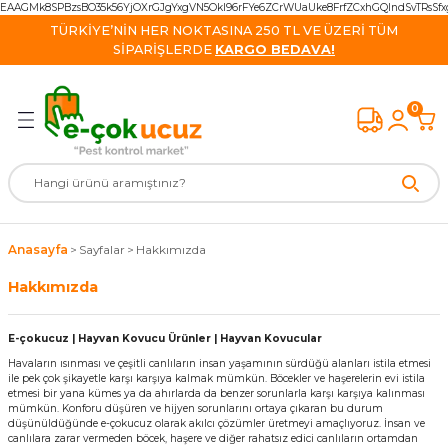
EAAGMk8SPBzsBO35k56YjOXrGJgYxgVN5OkI96rFYe6ZCrWUaUke8FrfZCxhGQIndSvTRsS
Geri Dön
Geri Dön
Geri Dön
Geri Dön
Geri Dön
Geri Dön
Geri Dön
TÜRKİYE’NİN HER NOKTASINA 250 TL VE ÜZERİ TÜM
SİPARİŞLERDE
KARGO BEDAVA!
Kovucu Cihazlar
 Cihazlar
e Kovucu Ürünler
isinek Yok Ediciler
k İlaçları
cu Cihazlar
van Ürünleri
0
vucu Cihazlar
ş kovucu Ürünler
Monitörleri
ihazlar
kayak İlacı
re Ürün
avşan Kovucu
k Kovucu Cihazlar
azlar
apan ve Yem
 Malzemeleri
ucu
ucu Cihazlar
alzeme
vucu Ultrasonik Cihazlar
 Cihazlar
ği İlacı
Anasayfa
Sayfalar
Hakkımızda
 Kovucu Cihazlar
l Ürünler
lacı
 Kovucu
Hakkımızda
cu Cihazlar
lar
 İlacı
 / Tilki Kovucu
E-çokucuz | Hayvan Kovucu Ürünler | Hayvan Kovucular
Havaların ısınması ve çeşitli canlıların insan yaşamının sürdüğü alanları istila etmesi
ucu
rünler
ile pek çok şikayetle karşı karşıya kalmak mümkün. Böcekler ve haşerelerin evi istila
etmesi bir yana kümes ya da ahırlarda da benzer sorunlarla karşı karşıya kalınması
mümkün. Konforu düşüren ve hijyen sorunlarını ortaya çıkaran bu durum
Kovucu Cihazlar
cu Ürünler
Cihazlar
düşünüldüğünde e-çokucuz olarak akılcı çözümler üretmeyi amaçlıyoruz. İnsan ve
canlılara zarar vermeden böcek, haşere ve diğer rahatsız edici canlıların ortamdan