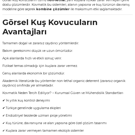
Görsel kuş kovucuların tümü
non-lethal
, yani kuşlara fiziksel zarar vermeyen çevre
dostu çözümlerdir. Kovmatik bu sistemleri, alanın yapısına ve kuş türünün davranış
modeline göre seçerek
kombine çözümler
ile maksimum etki sağlamaktadır.
Görsel Kuş Kovucuların
Avantajları
Tamamen doğal ve zararsız caydırıcı yöntemlerdir.
Bakım gereksinimi düşük ve uzun ömürlüdür.
Açık alanlarda hızlı ve etkili sonuç verir.
Fiziksel temas olmadığı için kuşlara zarar vermez.
Geniş alanlarda ekonomik bir çözümdür.
Akademik literatürde bu yöntemler non-lethal organic deterrent (zararsız organik
caydırıcı) sınıfında yer almaktadır.
Kovmatik Neden Tercih Ediliyor? – Kurumsal Güven ve Mühendislik Standartları
✔
14 yıllık kuş kontrol deneyimi
✔
Türkiye genelinde uygulama ekipleri
✔ Endüstriyel tesislerde uzman proje yönetimi
✔ Kuş türüne, davranışına ve alan yapısına göre özel çözüm tasarımı
✔ Kuşlara zarar vermeyen tamamen ekolojik sistemler