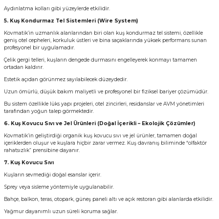
Aydınlatma kolları gibi yüzeylerde etkilidir.
5. Kuş Kondurmaz Tel Sistemleri (Wire System)
Kovmatik’in uzmanlık alanlarından biri olan kuş kondurmaz tel sistemi, özellikle
geniş otel cepheleri, korkuluk üstleri ve bina saçaklarında yüksek performans sunan
profesyonel bir uygulamadır.
Çelik gergi telleri, kuşların dengede durmasını engelleyerek konmayı tamamen
ortadan kaldırır.
Estetik açıdan görünmez sayılabilecek düzeydedir.
Uzun ömürlü, düşük bakım maliyetli ve profesyonel bir fiziksel bariyer çözümüdür.
Bu sistem özellikle lüks yapı projeleri, otel zincirleri, residanslar ve AVM yönetimleri
tarafından yoğun talep görmektedir.
6. Kuş Kovucu Sıvı ve Jel Ürünleri (Doğal İçerikli – Ekolojik Çözümler)
Kovmatik’in geliştirdiği organik kuş kovucu sıvı ve jel ürünler, tamamen doğal
içeriklerden oluşur ve kuşlara hiçbir zarar vermez. Kuş davranış biliminde “olfaktör
rahatsızlık” prensibine dayanır.
7. Kuş Kovucu Sıvı
Kuşların sevmediği doğal esanslar içerir.
Sprey veya sisleme yöntemiyle uygulanabilir.
Bahçe, balkon, teras, otopark, güneş paneli altı ve açık restoran gibi alanlarda etkilidir.
Yağmur dayanımlı uzun süreli koruma sağlar.