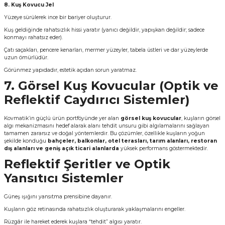
8. Kuş Kovucu Jel
Yüzeye sürülerek ince bir bariyer oluşturur.
Kuş geldiğinde rahatsızlık hissi yaratır (yanıcı değildir, yapışkan değildir; sadece
konmayı rahatsız eder).
Çatı saçakları, pencere kenarları, mermer yüzeyler, tabela üstleri ve dar yüzeylerde
uzun ömürlüdür.
Görünmez yapıdadır, estetik açıdan sorun yaratmaz.
7. Görsel Kuş Kovucular (Optik ve
Reflektif Caydırıcı Sistemler)
Kovmatik’in güçlü ürün portföyünde yer alan
görsel kuş kovucular
, kuşların görsel
algı mekanizmasını hedef alarak alanı tehdit unsuru gibi algılamalarını sağlayan
tamamen zararsız ve doğal yöntemlerdir. Bu çözümler, özellikle kuşların yoğun
şekilde konduğu
bahçeler, balkonlar, otel terasları, tarım alanları, restoran
dış alanları ve geniş açık ticari alanlarda
yüksek performans göstermektedir.
Reflektif Şeritler ve Optik
Yansıtıcı Sistemler
Güneş ışığını yansıtma prensibine dayanır.
Kuşların göz retinasında rahatsızlık oluşturarak yaklaşmalarını engeller.
Rüzgâr ile hareket ederek kuşlara “tehdit” algısı yaratır.