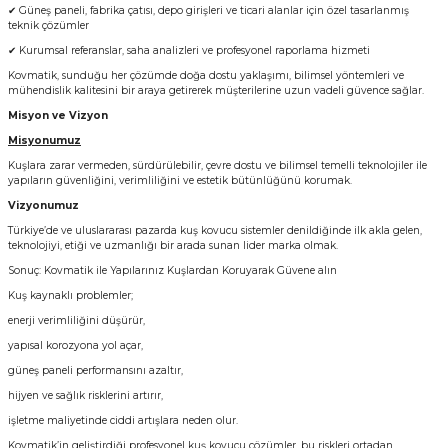
✔ Güneş paneli, fabrika çatısı, depo girişleri ve ticari alanlar için özel tasarlanmış
teknik çözümler
✔ Kurumsal referanslar, saha analizleri ve profesyonel raporlama hizmeti
Kovmatik, sunduğu her çözümde doğa dostu yaklaşımı, bilimsel yöntemleri ve
mühendislik kalitesini bir araya getirerek müşterilerine uzun vadeli güvence sağlar.
Misyon ve Vizyon
Misyonumuz
Kuşlara zarar vermeden, sürdürülebilir, çevre dostu ve bilimsel temelli teknolojiler ile
yapıların güvenliğini, verimliliğini ve estetik bütünlüğünü korumak.
Vizyonumuz
Türkiye’de ve uluslararası pazarda kuş kovucu sistemler denildiğinde ilk akla gelen,
teknolojiyi, etiği ve uzmanlığı bir arada sunan lider marka olmak.
Sonuç: Kovmatik ile Yapılarınız Kuşlardan Koruyarak Güvene alın
Kuş kaynaklı problemler;
enerji verimliliğini düşürür,
yapısal korozyona yol açar,
güneş paneli performansını azaltır,
hijyen ve sağlık risklerini artırır,
işletme maliyetinde ciddi artışlara neden olur.
Kovmatik’in geliştirdiği profesyonel kuş kovucu çözümler, bu riskleri ortadan