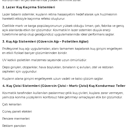
kurulumları ve çatı alanlarında yüksek verimlilik sunar.
2.
Lazer Kuş Kaçırma Sistemleri
Lazer tabanlı sistemler, kuşların retina hassasiyetini hedef alarak ışık huzmesinin
hareketli etkisiyle kaçınma refleksi oluşturur.
Özellikle martı ve karga popülasyonunun yüksek olduğu liman, çatı, fabrika ve geniş
açık alanlarda etkin bir çözümdür. Kovmatik’in lazer sistemleri düşük enerji
tüketimine sahip olup gece/gündüz uygulamalarında ideal performans sağlar.
3. Kuş Ağı Sistemleri (Güvercin Ağı – Polietilen Ağlar)
Profesyonel kuş ağı uygulamaları, alanı tamamen kapatarak kuş girişini engelleyen
en etkili fiziksel bariyer çözümlerinden biridir.
UV katkılı polietilen malzemesi sayesinde uzun ömürlüdür.
Depo girişleri, otoparklar, hava boşlukları, binaların iç avluları, otel ve restoran
cepheleri için uygundur.
Kuşların alana girişini engelleyerek uzun vadeli ve kalıcı çözüm sağlar.
4. Kuş Çivisi Sistemleri (Güvercin Çivisi – Martı Çivisi) Kuş Kondurmaz Teller
Kovmatik tarafından kullanılan paslanmaz çelik kuş çivileri, kuşlara zarar vermeyen,
yalnızca konma yüzeylerini konforsuz hâle getirmeyi amaçlayan etik bir çözümdür.
Çatı kenarları
Güneş paneli etekleri
Pencere mermerleri
Reklam panoları