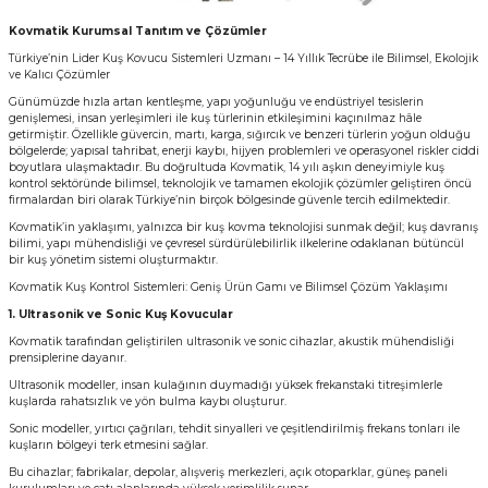
Kovmatik Kurumsal Tanıtım ve Çözümler
Türkiye’nin Lider Kuş Kovucu Sistemleri Uzmanı – 14 Yıllık Tecrübe ile Bilimsel, Ekolojik
ve Kalıcı Çözümler
Günümüzde hızla artan kentleşme, yapı yoğunluğu ve endüstriyel tesislerin
genişlemesi, insan yerleşimleri ile kuş türlerinin etkileşimini kaçınılmaz hâle
getirmiştir. Özellikle güvercin, martı, karga, sığırcık ve benzeri türlerin yoğun olduğu
bölgelerde; yapısal tahribat, enerji kaybı, hijyen problemleri ve operasyonel riskler ciddi
boyutlara ulaşmaktadır. Bu doğrultuda Kovmatik, 14 yılı aşkın deneyimiyle kuş
kontrol sektöründe bilimsel, teknolojik ve tamamen ekolojik çözümler geliştiren öncü
firmalardan biri olarak Türkiye’nin birçok bölgesinde güvenle tercih edilmektedir.
Kovmatik’in yaklaşımı, yalnızca bir kuş kovma teknolojisi sunmak değil; kuş davranış
bilimi, yapı mühendisliği ve çevresel sürdürülebilirlik ilkelerine odaklanan bütüncül
bir kuş yönetim sistemi oluşturmaktır.
Kovmatik Kuş Kontrol Sistemleri: Geniş Ürün Gamı ve Bilimsel Çözüm Yaklaşımı
1. Ultrasonik ve Sonic Kuş Kovucular
Kovmatik tarafından geliştirilen ultrasonik ve sonic cihazlar, akustik mühendisliği
prensiplerine dayanır.
Ultrasonik modeller, insan kulağının duymadığı yüksek frekanstaki titreşimlerle
kuşlarda rahatsızlık ve yön bulma kaybı oluşturur.
Sonic modeller, yırtıcı çağrıları, tehdit sinyalleri ve çeşitlendirilmiş frekans tonları ile
kuşların bölgeyi terk etmesini sağlar.
Bu cihazlar; fabrikalar, depolar, alışveriş merkezleri, açık otoparklar, güneş paneli