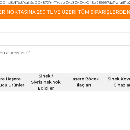
GQIndSvTRsSfxgKSgGGkB7JfmPYvablZAz3ZAZAxO4Sqi9E9997dzPwju6Pb
ER NOKTASINA 250 TL VE ÜZERİ TÜM SİPARİŞLERDE
Sinek /
re Haşere
Haşere Böcek
Sinek Kov
Sivrisinek Yok
ucu Ürünler
İlaçları
Cihazla
Ediciler
z