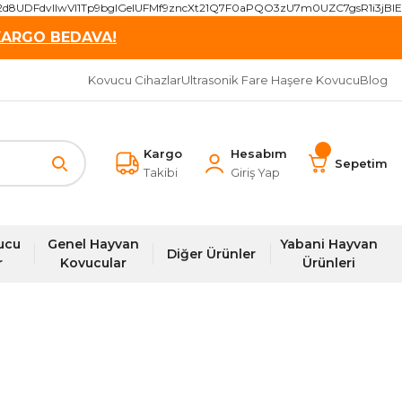
2d8UDFdvIIwVI1Tp9bgIGeIUFMf9zncXt21Q7F0aPQO3zU7m0UZC7gsR1i3j
KARGO BEDAVA!
Kovucu Cihazlar
Ultrasonik Fare Haşere Kovucu
Blog
Kargo
Hesabım
Sepetim
Takibi
Giriş Yap
ucu
Genel Hayvan
Yabani Hayvan
Diğer Ürünler
r
Kovucular
Ürünleri