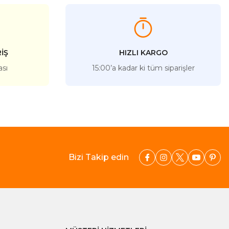
İŞ
HIZLI KARGO
ası
15:00’a kadar ki tüm siparişler
Bizi Takip edin