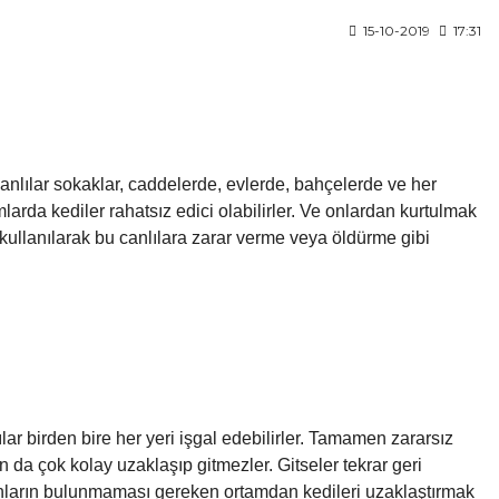
15-10-2019
17:31
anlılar sokaklar, caddelerde, evlerde, bahçelerde ve her
larda kediler rahatsız edici olabilirler. Ve onlardan kurtulmak
 kullanılarak bu canlılara zarar verme veya öldürme gibi
lar birden bire her yeri işgal edebilirler. Tamamen zararsız
an da çok kolay uzaklaşıp gitmezler. Gitseler tekrar geri
onların bulunmaması gereken ortamdan kedileri uzaklaştırmak