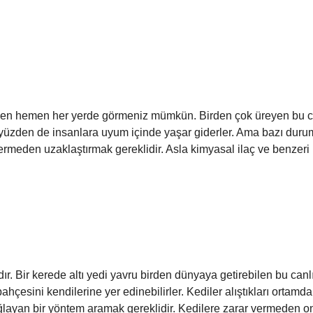
i hemen hemen her yerde görmeniz mümkün. Birden çok üreyen bu c
Bu yüzden de insanlara uyum içinde yaşar giderler. Ama bazı durum
vermeden uzaklaştırmak gereklidir. Asla kimyasal ilaç ve benzeri
ır. Bir kerede altı yedi yavru birden dünyaya getirebilen bu canlı
ahçesini kendilerine yer edinebilirler. Kediler alıştıkları ortamd
ağlayan bir yöntem aramak gereklidir. Kedilere zarar vermeden 