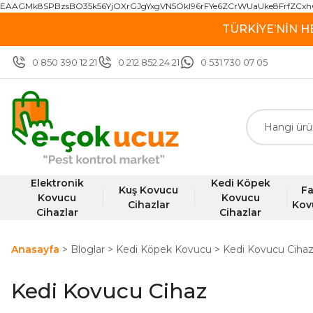
EAAGMk8SPBzsBO35k56YjOXrGJgYxgVN5OkI96rFYe6ZCrWUaUke8FrfZCxh
TÜRKİYE’NİN H
0 850 390 12 21
0 212 852 24 21
0 531 730 07 05
Elektronik
Kedi Köpek
Kuş Kovucu
Fa
Kovucu
Kovucu
Cihazlar
Kov
Cihazlar
Cihazlar
Anasayfa
Bloglar
Kedi Köpek Kovucu
Kedi Kovucu Ciha
Kedi Kovucu Cihaz